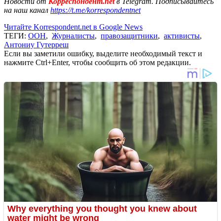
Новости от
Корреспондент.net
в Telegram. Подписывайтесь
на наш канал
https://t.me/korrespondentnet
Читайте Korrespondent.net в Google News
ТЕГИ:
ООН
,
Журналисты
,
правозащитники
,
активисты
,
Антониу Гутерреш
Если вы заметили ошибку, выделите необходимый текст и
нажмите Ctrl+Enter, чтобы сообщить об этом редакции.