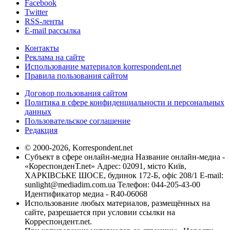
Facebook
Twitter
RSS-ленты
E-mail рассылка
Контакты
Реклама на сайте
Использование материалов korrespondent.net
Правила пользования сайтом
Договор пользования сайтом
Политика в сфере конфиденциальности и персональных
данных
Пользовательское соглашение
Редакция
© 2000-2026, Korrespondent.net
Субъект в сфере онлайн-медиа Название онлайн-медиа -
«КореспонденТ.net» Адрес: 02091, місто Київ,
ХАРКІВСЬКЕ ШОСЕ, будинок 172-Б, офіс 208/1 E-mail:
sunlight@mediadim.com.ua
Телефон: 044-205-43-00
Идентификатор медиа - R40-06068
Использование любых материалов, размещённых на
сайте, разрешается при условии ссылки на
Корреспондент.net.