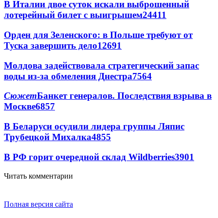
В Италии двое суток искали выброшенный
лотерейный билет с выигрышем
24411
Орден для Зеленского: в Польше требуют от
Туска завершить дело
12691
Молдова задействовала стратегический запас
воды из-за обмеления Днестра
7564
Сюжет
Банкет генералов. Последствия взрыва в
Москве
6857
В Беларуси осудили лидера группы Ляпис
Трубецкой Михалка
4855
В РФ горит очередной склад Wildberries
3901
Читать комментарии
Полная версия сайта