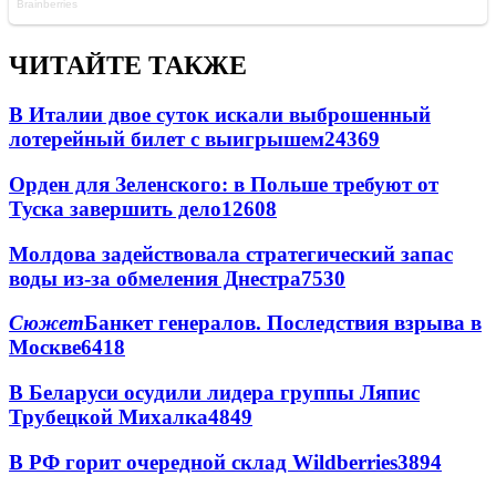
ЧИТАЙТЕ ТАКЖЕ
В Италии двое суток искали выброшенный
лотерейный билет с выигрышем
24369
Орден для Зеленского: в Польше требуют от
Туска завершить дело
12608
Молдова задействовала стратегический запас
воды из-за обмеления Днестра
7530
Сюжет
Банкет генералов. Последствия взрыва в
Москве
6418
В Беларуси осудили лидера группы Ляпис
Трубецкой Михалка
4849
В РФ горит очередной склад Wildberries
3894