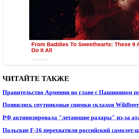
ЧИТАЙТЕ ТАКЖЕ
Правительство Армении во главе с Пашиняном по
Появились спутниковые снимки складов Wildberr
РФ активизировала "летающие радары" из-за а
Польские F-16 перехватили российский самолет-