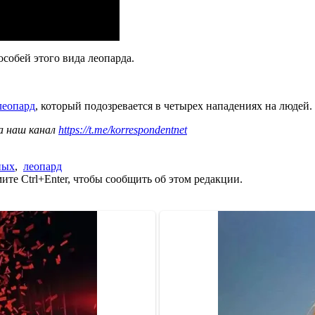
собей этого вида леопарда.
леопард
, который подозревается в четырех нападениях на людей.
а наш канал
https://t.me/korrespondentnet
ных
,
леопард
те Ctrl+Enter, чтобы сообщить об этом редакции.