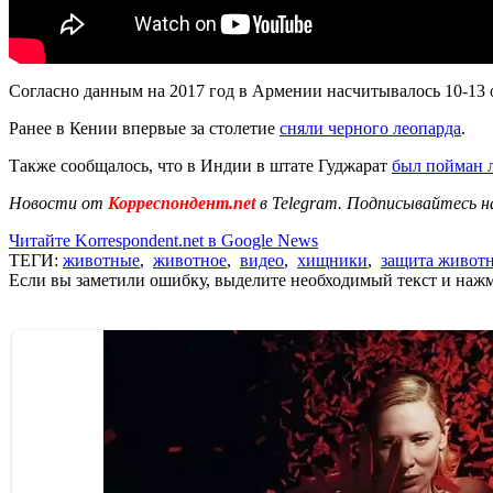
Согласно данным на 2017 год в Армении насчитывалось 10-13 о
Ранее в Кении впервые за столетие
сняли черного леопарда
.
Также сообщалось, что в Индии в штате Гуджарат
был пойман 
Новости от
Корреспондент.net
в Telegram. Подписывайтесь н
Читайте Korrespondent.net в Google News
ТЕГИ:
животные
,
животное
,
видео
,
хищники
,
защита живот
Если вы заметили ошибку, выделите необходимый текст и нажми