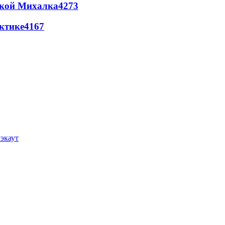
цкой Михалка
4273
ктике
4167
лэкаут