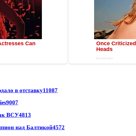
дало в отставку
11087
ies
9007
так ВСУ
4813
шпион над Балтикой
4572