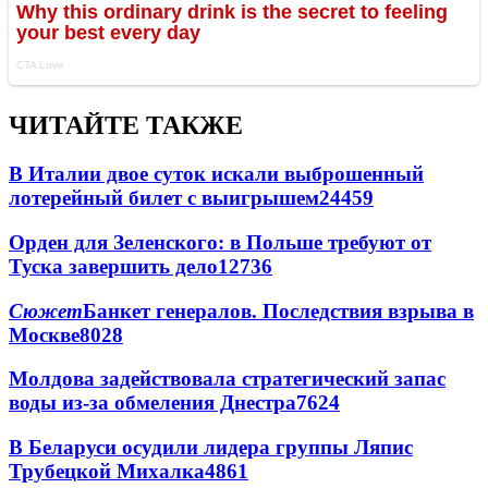
ЧИТАЙТЕ ТАКЖЕ
В Италии двое суток искали выброшенный
лотерейный билет с выигрышем
24459
Орден для Зеленского: в Польше требуют от
Туска завершить дело
12736
Сюжет
Банкет генералов. Последствия взрыва в
Москве
8028
Молдова задействовала стратегический запас
воды из-за обмеления Днестра
7624
В Беларуси осудили лидера группы Ляпис
Трубецкой Михалка
4861