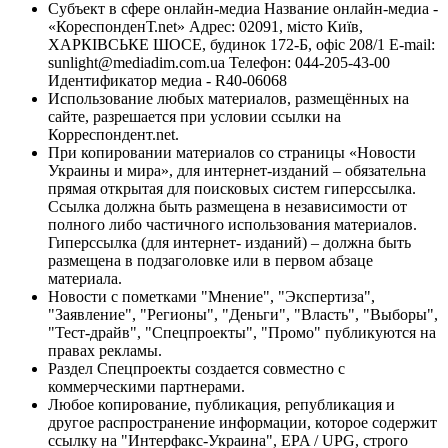
Субъект в сфере онлайн-медиа Название онлайн-медиа -
«КореспонденТ.net» Адрес: 02091, місто Київ,
ХАРКІВСЬКЕ ШОСЕ, будинок 172-Б, офіс 208/1 E-mail:
sunlight@mediadim.com.ua
Телефон: 044-205-43-00
Идентификатор медиа - R40-06068
Использование любых материалов, размещённых на
сайте, разрешается при условии ссылки на
Корреспондент.net.
При копировании материалов со страницы «Новости
Украины и мира», для интернет-изданий – обязательна
прямая открытая для поисковых систем гиперссылка.
Ссылка должна быть размещена в независимости от
полного либо частичного использования материалов.
Гиперссылка (для интернет- изданий) – должна быть
размещена в подзаголовке или в первом абзаце
материала.
Новости с пометками "Мнение", "Экспертиза",
"Заявление", "Регионы", "Деньги", "Власть", "Выборы",
"Тест-драйв", "Спецпроекты", "Промо" публикуются на
правах рекламы.
Раздел Спецпроекты создается совместно с
коммерческими партнерами.
Любое копирование, публикация, републикация и
другое распространение информации, которое содержит
ссылку на "Интерфакс-Украина", EPA / UPG, строго