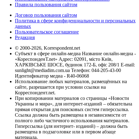
Правила пользования сайтом
Договор пользования сайтом
Политика в сфере конфиденциальности и персональных
данных
Пользовательское соглашение
Редакция
© 2000-2026, Korrespondent.net
Субъект в сфере онлайн-медиа Название онлайн-медиа -
«КореспонденТ.net» Адрес: 02091, місто Київ,
ХАРКІВСЬКЕ ШОСЕ, будинок 172-Б, офіс 208/1 E-mail:
sunlight@mediadim.com.ua
Телефон: 044-205-43-00
Идентификатор медиа - R40-06068
Использование любых материалов, размещённых на
сайте, разрешается при условии ссылки на
Корреспондент.net.
При копировании материалов со страницы «Новости
Украины и мира», для интернет-изданий – обязательна
прямая открытая для поисковых систем гиперссылка.
Ссылка должна быть размещена в независимости от
полного либо частичного использования материалов.
Гиперссылка (для интернет- изданий) – должна быть
размещена в подзаголовке или в первом абзаце
материала.