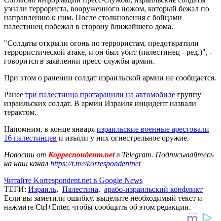
узнали террориста, вооруженного ножом, который бежал по
направлению к ним. После столкновения с бойцами
палестинец побежал в сторону ближайшего дома.
"Солдаты открыли огонь по террористам, предотвратили
террористической атаке, и он был убит (палестинец - ред.)", -
говорится в заявлении пресс-службы армии.
При этом о ранении солдат израильской армии не сообщается.
Ранее
три палестинца протаранили на автомобиле
группу
израильских солдат. В армии Израиля инцидент назвали
терактом.
Напомним, в конце января
израильские военные арестовали
16 палестинцев
и изъяли у них огнестрельное оружие.
Новости от
Корреспондент.net
в Telegram. Подписывайтесь
на наш канал
https://t.me/korrespondentnet
Читайте Korrespondent.net в Google News
ТЕГИ:
Израиль
,
Палестина
,
арабо-израильский конфликт
Если вы заметили ошибку, выделите необходимый текст и
нажмите Ctrl+Enter, чтобы сообщить об этом редакции.