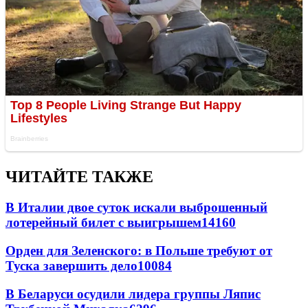
ЧИТАЙТЕ ТАКЖЕ
В Италии двое суток искали выброшенный
лотерейный билет с выигрышем
14160
Орден для Зеленского: в Польше требуют от
Туска завершить дело
10084
В Беларуси осудили лидера группы Ляпис