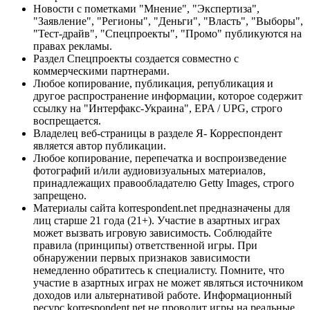
Новости с пометками "Мнение", "Экспертиза",
"Заявление", "Регионы", "Деньги", "Власть", "Выборы",
"Тест-драйв", "Спецпроекты", "Промо" публикуются на
правах рекламы.
Раздел Спецпроекты создается совместно с
коммерческими партнерами.
Любое копирование, публикация, републикация и
другое распространение информации, которое содержит
ссылку на "Интерфакс-Украина", EPA / UPG, строго
воспрещается.
Владелец веб-страницы в разделе Я- Корреспондент
является автор публикации.
Любое копирование, перепечатка и воспроизведение
фотографий и/или аудиовизуальных материалов,
принадлежащих правообладателю Getty Images, строго
запрещено.
Материалы сайта korrespondent.net предназначены для
лиц старше 21 года (21+). Участие в азартных играх
может вызвать игровую зависимость. Соблюдайте
правила (принципы) ответственной игры. При
обнаружении первых признаков зависимости
немедленно обратитесь к специалисту. Помните, что
участие в азартных играх не может являться источником
доходов или альтернативой работе. Информационный
ресурс korrespondent.net не проводит игры на реальные