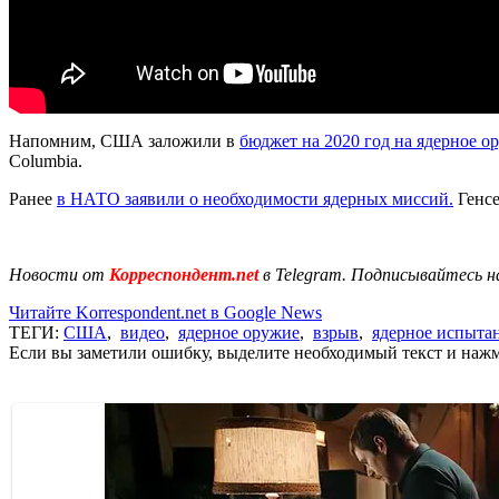
Напомним, США заложили в
бюджет на 2020 год на ядерное о
Columbia.
Ранее
в НАТО заявили о необходимости ядерных миссий.
Генсе
Новости от
Корреспондент.net
в Telegram. Подписывайтесь н
Читайте Korrespondent.net в Google News
ТЕГИ:
США
,
видео
,
ядерное оружие
,
взрыв
,
ядерное испыта
Если вы заметили ошибку, выделите необходимый текст и нажми