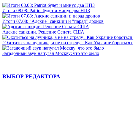
Итоги 08.08: Patriot будет и минус два НПЗ
Итоги 07.08: "Адские" санкции и "парад" дронов
Адские санкции. Решение Сената США
"Охотиться на лучника, а не на стрелу". Как Украине бороться 
Загадочный звук напугал Москву: что это было
ВЫБОР РЕДАКТОРА