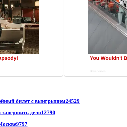
рейный билет с выигрышем
24529
а завершить дело
12790
Москве
9797