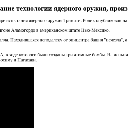
ание технологии ядерного оружия, произ
ре испытания ядерного оружия Тринити. Ролик опубликован на ка
лигоне Аламогордо в американском штате Нью-Мексико.
ла. Находившаяся неподалеку от эпицентра башня "исчезла", а 
, в ходе которого были созданы три атомные бомбы. На испыта
росиму и Нагасаки.