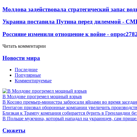
Молдова задействовала стратегический запас вод
Украина поставила Путина перед дилеммой - СМ
Россияне изменили отношение к войне - опрос
278
Читать комментарии
Новости мира
Последние
Популярные
Комментируемые
В Молдове прогремел мощный взрыв
В Косово премьер-министра забросали яйцами во время заседа
Пентагон призвал оборонные компании увеличить производст
Близкая к Трампу компания собирается бурить в Гренландии бе
В Польше мужчина, который нападал на украинцев, сам приш
Сюжеты