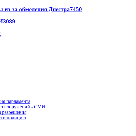
ы из-за обмеления Днестра
7450
И
3089
2
ния парламента
во вооружений - СМИ
з разрешения
ел в полицию