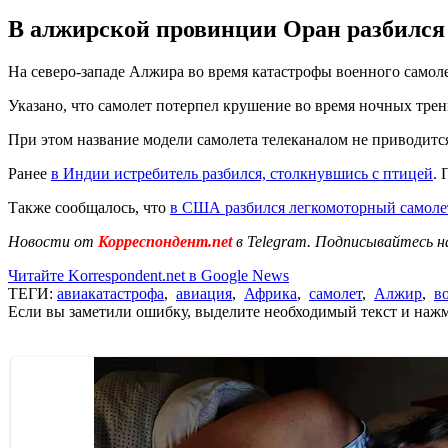
В алжирской провинции Оран разбился в
На северо-западе Алжира во время катастрофы военного самоле
Указано, что самолет потерпел крушение во время ночных тр
При этом название модели самолета телеканалом не приводитс
Ранее
в Индии истребитель разбился, столкнувшись с птицей
. 
Также сообщалось, что
в США разбился легкомоторный самоле
Новости от
Корреспондент.net
в Telegram. Подписывайтесь н
Читайте Korrespondent.net в Google News
ТЕГИ:
авиакатастрофа
,
авиация
,
Африка
,
самолет
,
Алжир
,
в
Если вы заметили ошибку, выделите необходимый текст и нажми