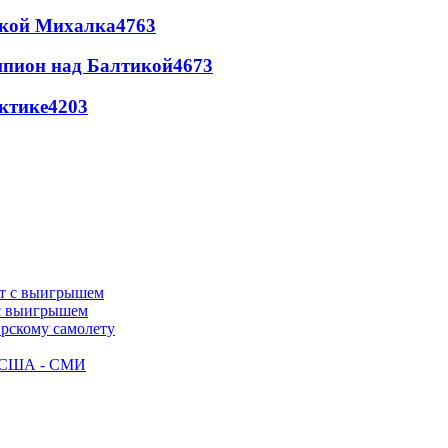
цкой Михалка
4763
шпион над Балтикой
4673
ктике
4203
 с выигрышем
ирскому самолету
ак США - СМИ