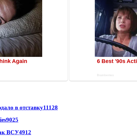
дало в отставку
11128
ies
9025
так ВСУ
4912