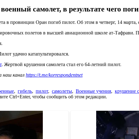
оенный самолет, в результате чего поги
та в провинции Оран погиб пилот. Об этом в четверг, 14 марта,
енировочных полетов в высшей авиационной школе ат-Тафрави. 
я.
Пилот удачно катапультировался.
т
. Жертвой крушения самолета стал его 64-летний пилот.
а наш канал
https://t.me/korrespondentnet
оенные
,
гибель
,
пилот
,
самолеты
,
Военные учения
,
крушение 
те Ctrl+Enter, чтобы сообщить об этом редакции.