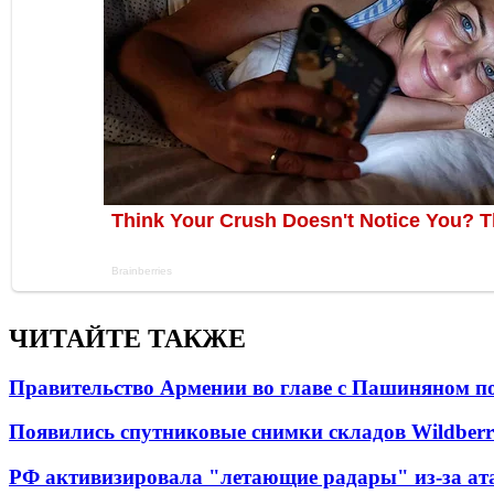
ЧИТАЙТЕ ТАКЖЕ
Правительство Армении во главе с Пашиняном по
Появились спутниковые снимки складов Wildberr
РФ активизировала "летающие радары" из-за а