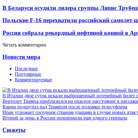
В Беларуси осудили лидера группы Ляпис Трубе
Польские F-16 перехватили российский самолет-
Россия собрала рекордный нефтяной конвой в Ар
Читать комментарии
Новости мира
Последние
Популярные
Комментируемые
В Италии двое суток искали выброшенный лотерейный билет
Вертолет Трампа приблизился на опасное расстояние к пассаж
Карни подшутил над Трампом после поломки телесуфлера
Иран угрожает соседним странам ударами в случае новых ат
Второй за день: в России похоронили еще одного генерала
Сюжеты