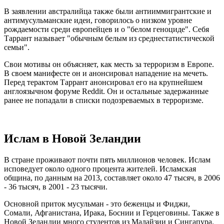
В заявлении австралийца также были антииммигрантские и
антимусульманские идеи, говорилось о низком уровне
рождаемости среди европейцев и о "белом геноциде". Себя
Таррант называет "обычным белым из среднестатистической
семьи".
Свои мотивы он объясняет, как месть за терроризм в Европе.
В своем манифесте он и анонсировал нападение на мечеть.
Перед терактом Таррант анонсировал его на крупнейшем
англоязычном форуме Reddit. Он и остальные задержанные
ранее не попадали в списки подозреваемых в терроризме.
Ислам в Новой Зеландии
В стране проживают почти пять миллионов человек.
Ислам
исповедует около одного процента жителей.
Исламская
община, по данным на 2013, составляет около 47 тысяч, в 2006
- 36 тысяч, в 2001 - 23 тысячи.
Основной приток мусульман - это
беженцы и Фиджи,
Сомали, Афганистана, Ирака, Боснии и Герцеговины. Также в
Новой Зеландии много студентов из Малайзии и Сингапура.