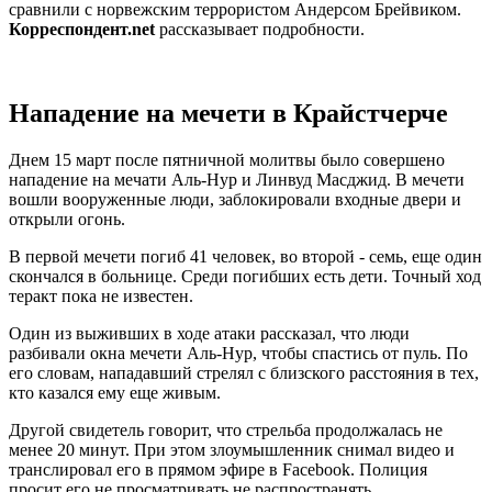
сравнили с норвежским террористом Андерсом Брейвиком.
Корреспондент.net
рассказывает подробности.
Нападение на мечети в Крайстчерче
Днем 15 март после пятничной молитвы было совершено
нападение на мечати Аль-Нур и Линвуд Масджид. В мечети
вошли вооруженные люди, заблокировали входные двери и
открыли огонь.
В первой мечети погиб 41 человек, во второй - семь, еще один
скончался в больнице. Среди погибших есть дети. Точный ход
теракт пока не известен.
Один из выживших в ходе атаки рассказал, что люди
разбивали окна мечети Аль-Нур, чтобы спастись от пуль. По
его словам, нападавший стрелял с близского расстояния в тех,
кто казался ему еще живым.
Другой свидетель говорит, что стрельба продолжалась не
менее 20 минут. При этом злоумышленник снимал видео и
транслировал его в прямом эфире в Facebook. Полиция
просит его не просматривать не распространять.