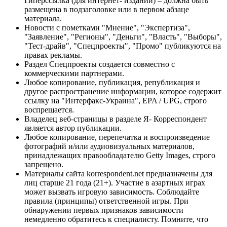
Гиперссылка (для интернет- изданий) – должна быть
размещена в подзаголовке или в первом абзаце
материала.
Новости с пометками "Мнение", "Экспертиза",
"Заявление", "Регионы", "Деньги", "Власть", "Выборы",
"Тест-драйв", "Спецпроекты", "Промо" публикуются на
правах рекламы.
Раздел Спецпроекты создается совместно с
коммерческими партнерами.
Любое копирование, публикация, републикация и
другое распространение информации, которое содержит
ссылку на "Интерфакс-Украина", EPA / UPG, строго
воспрещается.
Владелец веб-страницы в разделе Я- Корреспондент
является автор публикации.
Любое копирование, перепечатка и воспроизведение
фотографий и/или аудиовизуальных материалов,
принадлежащих правообладателю Getty Images, строго
запрещено.
Материалы сайта korrespondent.net предназначены для
лиц старше 21 года (21+). Участие в азартных играх
может вызвать игровую зависимость. Соблюдайте
правила (принципы) ответственной игры. При
обнаружении первых признаков зависимости
немедленно обратитесь к специалисту. Помните, что