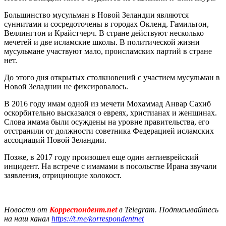
Большинство мусульман в Новой Зеландии являются
суннитами и сосредоточены в городах Окленд, Гамильтон,
Веллингтон и Крайстчерч. В стране действуют несколько
мечетей и две исламские школы. В политической жизни
мусульмане участвуют мало, происламских партий в стране
нет.
До этого дня открытых столкновений с участием мусульман в
Новой Зеладнии не фиксировалось.
В 2016 году имам одной из мечети Мохаммад Анвар Сахиб
оскорбительно высказался о евреях, христианах и женщинах.
Слова имама были осуждены на уровне правительства, его
отстранили от должности советника Федерацией исламских
ассоциаций Новой Зеландии.
Позже, в 2017 году произошел еще один антиеврейский
инцидент. На встрече с имамами в посольстве Ирана звучали
заявления, отрициющие холокост.
Новости от
Корреспондент.net
в Telegram. Подписывайтесь
на наш канал
https://t.me/korrespondentnet