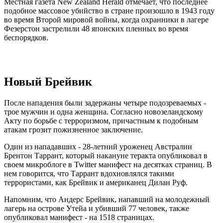
Местная газета New Zealand Herald отмечает, что последнее
подобное массовое убийство в стране произошло в 1943 году
во время Второй мировой войны, когда охранники в лагере
Фезерстон застрелили 48 японских пленных во время
беспорядков.
Новый Брейвик
После нападения были задержаны четыре подозреваемых -
трое мужчин и одна женщина. Согласно новозеландскому
Акту по борьбе с терроризмом, причастным к подобным
атакам грозит пожизненное заключение.
Один из нападавших - 28-летний уроженец Австралии
Брентон Таррант, который накануне теракта опубликовал в
своем микроблоге в Twitter манифест на десятках страниц. В
нем говорится, что Таррант вдохновлялся такими
террористами, как Брейвик и американец Дилан Руф.
Напомним, что Андерс Брейвик, напавший на молодежный
лагерь на острове Утейа и убивший 77 человек, также
опубликовал манифест - на 1518 страницах.