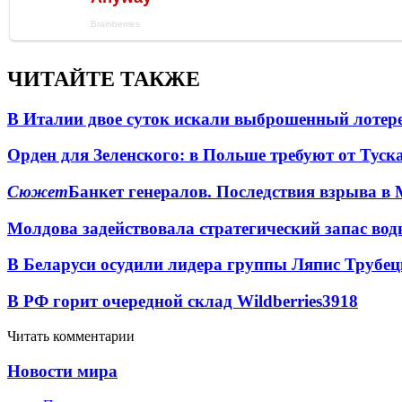
ЧИТАЙТЕ ТАКЖЕ
В Италии двое суток искали выброшенный лоте
Орден для Зеленского: в Польше требуют от Туск
Сюжет
Банкет генералов. Последствия взрыва в 
Молдова задействовала стратегический запас вод
В Беларуси осудили лидера группы Ляпис Трубе
В РФ горит очередной склад Wildberries
3918
Читать комментарии
Новости мира