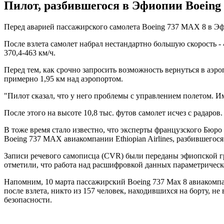
Пилот, разбившегося в Эфиопии Boeing 
Перед аварией пассажирского самолета Boeing 737 MAX 8 в Э
После взлета самолет набрал нестандартно большую скорость - 4
370,4-463 км/ч.
Перед тем, как срочно запросить возможность вернуться в аэро
примерно 1,95 км над аэропортом.
"Пилот сказал, что у него проблемы с управлением полетом. И
После этого на высоте 10,8 тыс. футов самолет исчез с радаров.
В тоже время стало известно, что эксперты французского Бюр
Boeing 737 MAX авиакомпании Ethiopian Airlines, разбившегося
Записи речевого самописца (CVR) были переданы эфиопской гр
отметили, что работа над расшифровкой данных параметрическо
Напомним, 10 марта пассажирский Boeing 737 Max 8 авиакомпан
после взлета, никто из 157 человек, находившихся на борту, не
безопасности.