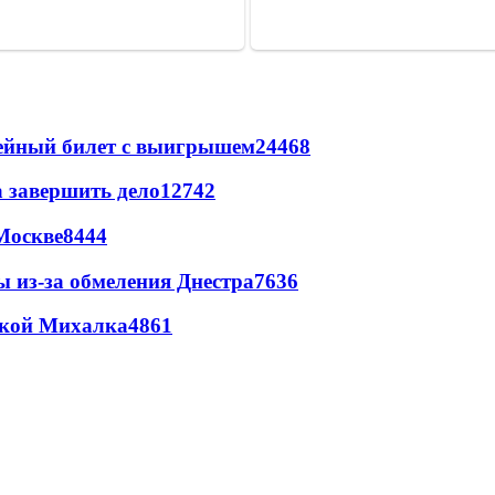
рейный билет с выигрышем
24468
а завершить дело
12742
Москве
8444
ы из-за обмеления Днестра
7636
цкой Михалка
4861