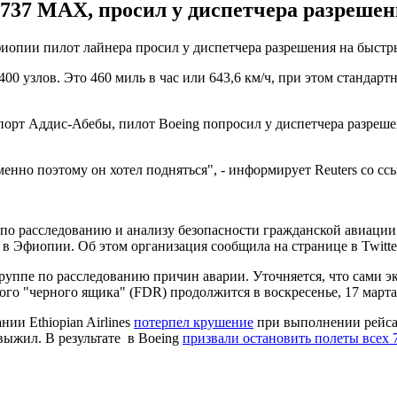
737 MAX, просил у диспетчера разрешен
фиопии пилот лайнера просил у диспетчера разрешения на быст
00 узлов. Это 460 миль в час или 643,6 км/ч, при этом стандартн
порт Аддис-Абебы, пилот Boeing попросил у диспетчера разрешен
менно поэтому он хотел подняться", - информирует Reuters со с
о по расследованию и анализу безопасности гражданской авиац
 в Эфиопии. Об этом организация сообщила на странице в Twitte
уппе по расследованию причин аварии. Уточняется, что сами э
го "черного ящика" (FDR) продолжится в воскресенье, 17 марта
ии Ethiopian Airlines
потерпел крушение
при выполнении рейса 
 выжил. В результате в Boeing
призвали остановить полеты всех