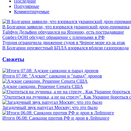
Последние
Популярные
Комментируемые
В Болгарии заявили, что взорвался украинский дрон-приманка
Тайфун Дельфин обрушился на Японию, есть пострадавшие
Совбез ООН обсудит обращение с пленными в РФ
Турция ограничила движение судов в Черное море из-за атак
В Болгарии неизвестный БПЛА взорвался вблизи газопровода
Сюжеты
Итоги 07.08: "Адские" санкции и "парад" дронов
Адские санкции. Решение Сената США
"Охотиться на лучника, а не на стрелу". Как Украине бороться 
Загадочный звук напугал Москву: что это было
Итоги 06.08: Санкции против РФ и дрон в Лейпциге