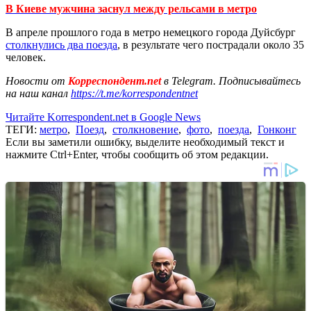
В Киеве мужчина заснул между рельсами в метро
В апреле прошлого года в метро немецкого города Дуйсбург
столкнулись два поезда
, в результате чего пострадали около 35
человек.
Новости от
Корреспондент.net
в Telegram. Подписывайтесь
на наш канал
https://t.me/korrespondentnet
Читайте Korrespondent.net в Google News
ТЕГИ:
метро
,
Поезд
,
столкновение
,
фото
,
поезда
,
Гонконг
Если вы заметили ошибку, выделите необходимый текст и
нажмите Ctrl+Enter, чтобы сообщить об этом редакции.