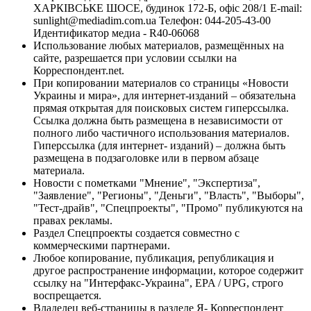
ХАРКІВСЬКЕ ШОСЕ, будинок 172-Б, офіс 208/1 E-mail:
sunlight@mediadim.com.ua
Телефон: 044-205-43-00
Идентификатор медиа - R40-06068
Использование любых материалов, размещённых на
сайте, разрешается при условии ссылки на
Корреспондент.net.
При копировании материалов со страницы «Новости
Украины и мира», для интернет-изданий – обязательна
прямая открытая для поисковых систем гиперссылка.
Ссылка должна быть размещена в независимости от
полного либо частичного использования материалов.
Гиперссылка (для интернет- изданий) – должна быть
размещена в подзаголовке или в первом абзаце
материала.
Новости с пометками "Мнение", "Экспертиза",
"Заявление", "Регионы", "Деньги", "Власть", "Выборы",
"Тест-драйв", "Спецпроекты", "Промо" публикуются на
правах рекламы.
Раздел Спецпроекты создается совместно с
коммерческими партнерами.
Любое копирование, публикация, републикация и
другое распространение информации, которое содержит
ссылку на "Интерфакс-Украина", EPA / UPG, строго
воспрещается.
Владелец веб-страницы в разделе Я- Корреспондент