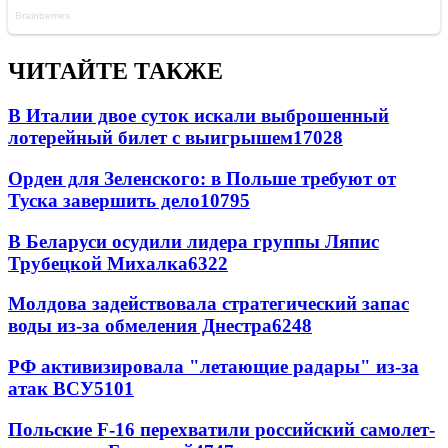
ЧИТАЙТЕ ТАКЖЕ
В Италии двое суток искали выброшенный
лотерейный билет с выигрышем
17028
Орден для Зеленского: в Польше требуют от
Туска завершить дело
10795
В Беларуси осудили лидера группы Ляпис
Трубецкой Михалка
6322
Молдова задействовала стратегический запас
воды из-за обмеления Днестра
6248
РФ активизировала "летающие радары" из-за
атак ВСУ
5101
Польские F-16 перехватили российский самолет-