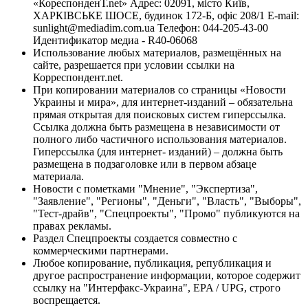
«КореспонденТ.net» Адрес: 02091, місто Київ,
ХАРКІВСЬКЕ ШОСЕ, будинок 172-Б, офіс 208/1 E-mail:
sunlight@mediadim.com.ua
Телефон: 044-205-43-00
Идентификатор медиа - R40-06068
Использование любых материалов, размещённых на
сайте, разрешается при условии ссылки на
Корреспондент.net.
При копировании материалов со страницы «Новости
Украины и мира», для интернет-изданий – обязательна
прямая открытая для поисковых систем гиперссылка.
Ссылка должна быть размещена в независимости от
полного либо частичного использования материалов.
Гиперссылка (для интернет- изданий) – должна быть
размещена в подзаголовке или в первом абзаце
материала.
Новости с пометками "Мнение", "Экспертиза",
"Заявление", "Регионы", "Деньги", "Власть", "Выборы",
"Тест-драйв", "Спецпроекты", "Промо" публикуются на
правах рекламы.
Раздел Спецпроекты создается совместно с
коммерческими партнерами.
Любое копирование, публикация, републикация и
другое распространение информации, которое содержит
ссылку на "Интерфакс-Украина", EPA / UPG, строго
воспрещается.