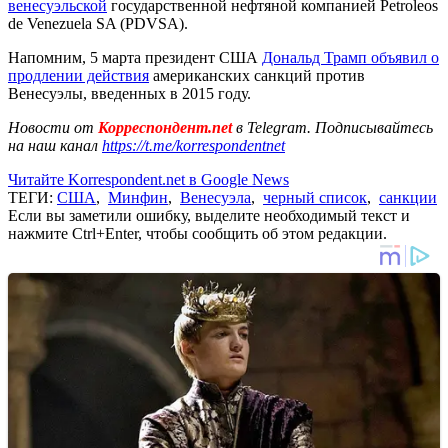
венесуэльской
государственной нефтяной компанией Petroleos
de Venezuela SA (PDVSA).
Напомним, 5 марта президент США
Дональд Трамп объявил о
продлении действия
американских санкций против
Венесуэлы, введенных в 2015 году.
Новости от
Корреспондент.net
в Telegram. Подписывайтесь
на наш канал
https://t.me/korrespondentnet
Читайте Korrespondent.net в Google News
ТЕГИ:
США
,
Минфин
,
Венесуэла
,
черный список
,
санкции
Если вы заметили ошибку, выделите необходимый текст и
нажмите Ctrl+Enter, чтобы сообщить об этом редакции.