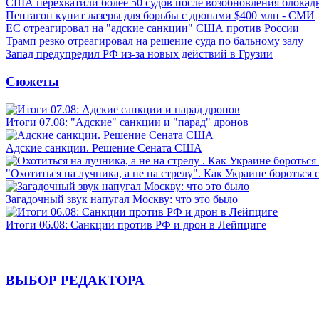
США перехватили более 50 судов после возобновления блокад
Пентагон купит лазеры для борьбы с дронами $400 млн - СМИ
ЕС отреагировал на "адские санкции" США против России
Трамп резко отреагировал на решение суда по бальному залу
Запад предупредил РФ из-за новых действий в Грузии
Сюжеты
Итоги 07.08: "Адские" санкции и "парад" дронов
Адские санкции. Решение Сената США
"Охотиться на лучника, а не на стрелу". Как Украине бороться 
Загадочный звук напугал Москву: что это было
Итоги 06.08: Санкции против РФ и дрон в Лейпциге
ВЫБОР РЕДАКТОРА