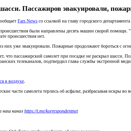
 шасси. Пассажиров эвакуировали, пожа
сообщает
Fars News
со ссылкой на главу городского департамент
у происшествия были направлены десять машин скорой помощи. 
ате происшествия нет.
 из них уже эвакуировали. Пожарные продолжают бороться с огн
ет, что пассажирский самолет при посадке не раскрыл шасси. По
 иранских телеканалов, подтвердил глава службы экстренной м
ся в воздухе
.
еские части самолета терлись об асфальт, разбрасывая искры во в
а наш канал
https://t.me/korrespondentnet