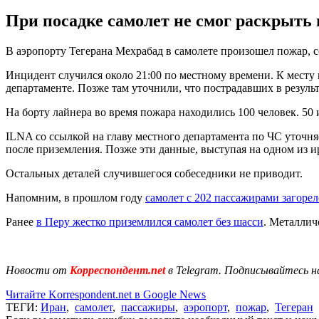
При посадке самолет не смог раскрыть
В аэропорту Тегерана Мехрабад в самолете произошел пожар, 
Инцидент случился около 21:00 по местному времени. К мест
департаменте. Позже там уточнили, что пострадавших в результ
На борту лайнера во время пожара находились 100 человек. 50
ILNA со ссылкой на главу местного департамента по ЧС уточня
после приземления. Позже эти данные, выступая на одном из
Остальных деталей случившегося собеседники не приводит.
Напомним, в прошлом году
самолет с 202 пассажирами загорел
Ранее
в Перу жестко приземлился самолет без шасси
. Металлич
Новости от
Корреспондент.net
в Telegram. Подписывайтесь н
Читайте Korrespondent.net в Google News
ТЕГИ:
Иран
,
самолет
,
пассажиры
,
аэропорт
,
пожар
,
Тегеран