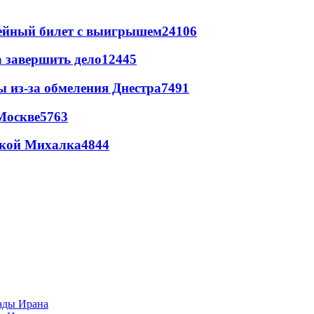
рейный билет с выигрышем
24106
а завершить дело
12445
ы из-за обмеления Днестра
7491
Москве
5763
цкой Михалка
4844