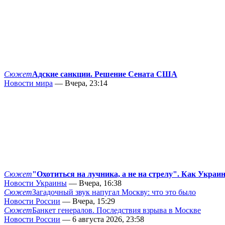
Сюжет
Адские санкции. Решение Сената США
Новости мира
— Вчера, 23:14
Сюжет
"Охотиться на лучника, а не на стрелу". Как Украи
Новости Украины
— Вчера, 16:38
Сюжет
Загадочный звук напугал Москву: что это было
Новости России
— Вчера, 15:29
Сюжет
Банкет генералов. Последствия взрыва в Москве
Новости России
— 6 августа 2026, 23:58