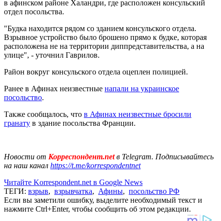
в афинском районе Халандри, где расположен консульский
отдел посольства.
"Будка находится рядом со зданием консульского отдела.
Взрывное устройство было брошено прямо к будке, которая
расположена не на территории диппредставительства, а на
улице", - уточнил Гаврилов.
Район вокруг консульского отдела оцеплен полицией.
Ранее в Афинах неизвестные
напали на украинское
посольство
.
Также сообщалось, что
в Афинах неизвестные бросили
гранату
в здание посольства Франции.
Новости от
Корреспондент.net
в Telegram. Подписывайтесь
на наш канал
https://t.me/korrespondentnet
Читайте Korrespondent.net в Google News
ТЕГИ:
взрыв
,
взрывчатка
,
Афины
,
посольство РФ
Если вы заметили ошибку, выделите необходимый текст и
нажмите Ctrl+Enter, чтобы сообщить об этом редакции.