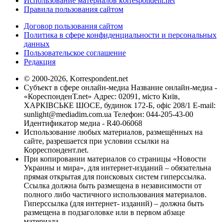
Использование материалов korrespondent.net
Правила пользования сайтом
Договор пользования сайтом
Политика в сфере конфиденциальности и персональных
данных
Пользовательское соглашение
Редакция
© 2000-2026, Korrespondent.net
Субъект в сфере онлайн-медиа Название онлайн-медиа -
«КореспонденТ.net» Адрес: 02091, місто Київ,
ХАРКІВСЬКЕ ШОСЕ, будинок 172-Б, офіс 208/1 E-mail:
sunlight@mediadim.com.ua
Телефон: 044-205-43-00
Идентификатор медиа - R40-06068
Использование любых материалов, размещённых на
сайте, разрешается при условии ссылки на
Корреспондент.net.
При копировании материалов со страницы «Новости
Украины и мира», для интернет-изданий – обязательна
прямая открытая для поисковых систем гиперссылка.
Ссылка должна быть размещена в независимости от
полного либо частичного использования материалов.
Гиперссылка (для интернет- изданий) – должна быть
размещена в подзаголовке или в первом абзаце
материала.