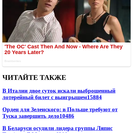
ЧИТАЙТЕ ТАКЖЕ
В Италии двое суток искали выброшенный
лотерейный билет с выигрышем
15884
Орден для Зеленского: в Польше требуют от
Туска завершить дело
10486
В Беларуси осудили лидера группы Ляпис