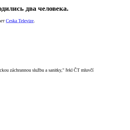
одились два человека.
ает
Ceska Televize
.
teckou záchrannou službu a sanitky," řekl ČT mluvčí