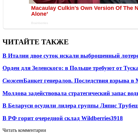
ЧИТАЙТЕ ТАКЖЕ
В Италии двое суток искали выброшенный лоте
Орден для Зеленского: в Польше требуют от Туск
Сюжет
Банкет генералов. Последствия взрыва в 
Молдова задействовала стратегический запас вод
В Беларуси осудили лидера группы Ляпис Трубе
В РФ горит очередной склад Wildberries
3918
Читать комментарии