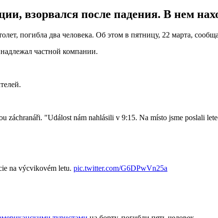
ии, взорвался после падения. В нем нах
олет, погибла два человека. Об этом в пятницу, 22 марта, сообщ
инадлежал частной компании.
ателей.
ou záchranáři. "Událost nám nahlásili v 9:15. Na místo jsme poslali le
icie na výcvikovém letu.
pic.twitter.com/G6DPwVn25a
 американскими туристами
на борту, погибли пять человек.