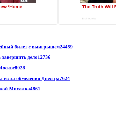
рейный билет с выигрышем
24459
а завершить дело
12736
Москве
8028
ы из-за обмеления Днестра
7624
цкой Михалка
4861