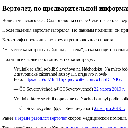
Вертолет, по предварительной информац
Вблизи чешского села Славоново на севере Чехии разбился верт
После падения вертолет загорелся. По данным полиции, он пр
Катастрофа произошла во время тренировочного полета.
"На месте катастрофы найдены два тела", - сказал один из спас
Полиция выясняет обстоятельства катастрофы.
Vrtulník se zřítil poblíž Slavoňova na Náchodsku. Na místo jed
Zdravotnické záchranné služby Kr. kraje Ivo Novák.
Foto:
https://t.co/oFZIiEHfqk
pic.twitter.com/wF85DTNfGC
— ČT Severovýchod (@CTSeverovychod)
22 марта 2019 г.
Vrtulník, který se zřítil dopoledne na Náchodsku byl podle pol
— ČT Severovýchod (@CTSeverovychod)
22 марта 2019 г.
Ранее
в Иране разбился вертолет
скорой медицинской помощи.
Также сообщалось, что в Кении
потерпел крушение вертолет с