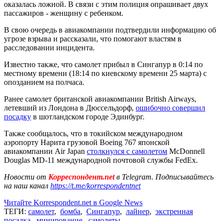
оказалась ложной. В связи с этим полиция опрашивает двух
пассажиров - женщину с ребенком.
В свою очередь в авиакомпании подтвердили информацию об
угрозе взрыва и рассказали, что помогают властям в
расследовании инцидента.
Известно также, что самолет прибыл в Сингапур в 0:14 по
местному времени (18:14 по киевскому времени 25 марта) с
опозданием на полчаса.
Ранее самолет британской авиакомпании British Airways,
летевший из Лондона в Дюссельдорф,
ошибочно совершил
посадку
в шотландском городе Эдинбург.
Также сообщалось, что в токийском международном
аэропорту Нарита грузовой Boeing 767 японской
авиакомпании Air Japan
столкнулся с самолетом
McDonnell
Douglas MD-11 международной почтовой службы FedEx.
Новости от
Корреспондент.net
в Telegram. Подписывайтесь
на наш канал
https://t.me/korrespondentnet
Читайте Korrespondent.net в Google News
ТЕГИ:
самолет
,
бомба
,
Сингапур
,
лайнер
,
экстренная
посадка
,
минирование
,
самолеты