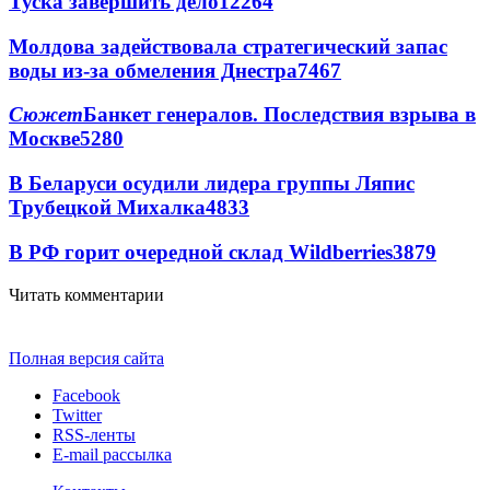
Туска завершить дело
12264
Молдова задействовала стратегический запас
воды из-за обмеления Днестра
7467
Сюжет
Банкет генералов. Последствия взрыва в
Москве
5280
В Беларуси осудили лидера группы Ляпис
Трубецкой Михалка
4833
В РФ горит очередной склад Wildberries
3879
Читать комментарии
Полная версия сайта
Facebook
Twitter
RSS-ленты
E-mail рассылка