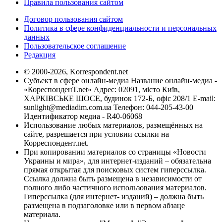
Правила пользования сайтом
Договор пользования сайтом
Политика в сфере конфиденциальности и персональных
данных
Пользовательское соглашение
Редакция
© 2000-2026, Korrespondent.net
Субъект в сфере онлайн-медиа Название онлайн-медиа -
«КореспонденТ.net» Адрес: 02091, місто Київ,
ХАРКІВСЬКЕ ШОСЕ, будинок 172-Б, офіс 208/1 E-mail:
sunlight@mediadim.com.ua
Телефон: 044-205-43-00
Идентификатор медиа - R40-06068
Использование любых материалов, размещённых на
сайте, разрешается при условии ссылки на
Корреспондент.net.
При копировании материалов со страницы «Новости
Украины и мира», для интернет-изданий – обязательна
прямая открытая для поисковых систем гиперссылка.
Ссылка должна быть размещена в независимости от
полного либо частичного использования материалов.
Гиперссылка (для интернет- изданий) – должна быть
размещена в подзаголовке или в первом абзаце
материала.