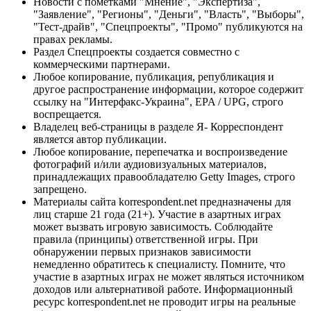
Новости с пометками "Мнение", "Экспертиза",
"Заявление", "Регионы", "Деньги", "Власть", "Выборы",
"Тест-драйв", "Спецпроекты", "Промо" публикуются на
правах рекламы.
Раздел Спецпроекты создается совместно с
коммерческими партнерами.
Любое копирование, публикация, републикация и
другое распространение информации, которое содержит
ссылку на "Интерфакс-Украина", EPA / UPG, строго
воспрещается.
Владелец веб-страницы в разделе Я- Корреспондент
является автор публикации.
Любое копирование, перепечатка и воспроизведение
фотографий и/или аудиовизуальных материалов,
принадлежащих правообладателю Getty Images, строго
запрещено.
Материалы сайта korrespondent.net предназначены для
лиц старше 21 года (21+). Участие в азартных играх
может вызвать игровую зависимость. Соблюдайте
правила (принципы) ответственной игры. При
обнаружении первых признаков зависимости
немедленно обратитесь к специалисту. Помните, что
участие в азартных играх не может являться источником
доходов или альтернативой работе. Информационный
ресурс korrespondent.net не проводит игры на реальные