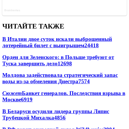
ЧИТАЙТЕ ТАКЖЕ
В Италии двое суток искали выброшенный
лотерейный билет с выигрышем
24418
Орден для Зеленского: в Польше требуют от
Туска завершить дело
12698
Молдова задействовала стратегический запас
воды из-за обмеления Днестра
7574
Сюжет
Банкет генералов. Последствия взрыва в
Москве
6919
В Беларуси осудили лидера группы Ляпис
Трубецкой Михалка
4856