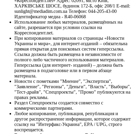
«КореспонденТ.net» Адрес: 02091, місто Київ,
ХАРКІВСЬКЕ ШОСЕ, будинок 172-Б, офіс 208/1 E-mail:
sunlight@mediadim.com.ua
Телефон: 044-205-43-00
Идентификатор медиа - R40-06068
Использование любых материалов, размещённых на
сайте, разрешается при условии ссылки на
Корреспондент.net.
При копировании материалов со страницы «Новости
Украины и мира», для интернет-изданий – обязательна
прямая открытая для поисковых систем гиперссылка.
Ссылка должна быть размещена в независимости от
полного либо частичного использования материалов.
Гиперссылка (для интернет- изданий) – должна быть
размещена в подзаголовке или в первом абзаце
материала.
Новости с пометками "Мнение", "Экспертиза",
"Заявление", "Регионы", "Деньги", "Власть", "Выборы",
"Тест-драйв", "Спецпроекты", "Промо" публикуются на
правах рекламы.
Раздел Спецпроекты создается совместно с
коммерческими партнерами.
Любое копирование, публикация, републикация и
другое распространение информации, которое содержит
ссылку на "Интерфакс-Украина", EPA / UPG, строго
воспрещается.