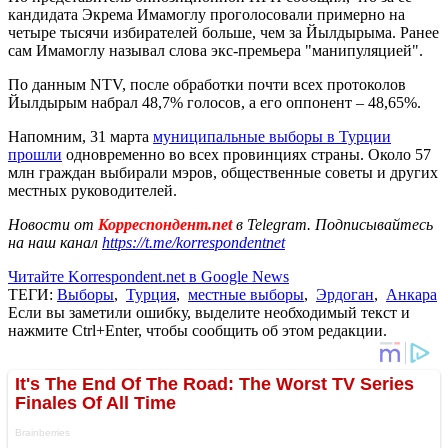
кандидата Экрема Имамоглу проголосовали примерно на
четыре тысячи избирателей больше, чем за Йылдырыма. Ранее
сам Имамоглу называл слова экс-премьера "манипуляцией".
По данным NTV, после обработки почти всех протоколов
Йылдырым набрал 48,7% голосов, а его оппонент – 48,65%.
Напомним, 31 марта
муниципальные выборы в Турции
прошли
одновременно во всех провинциях страны. Около 57
млн граждан выбирали мэров, общественные советы и других
местных руководителей.
Новости от
Корреспондент.net
в Telegram. Подписывайтесь
на наш канал
https://t.me/korrespondentnet
Читайте Korrespondent.net в Google News
ТЕГИ:
Выборы
,
Турция
,
местные выборы
,
Эрдоган
,
Анкара
Если вы заметили ошибку, выделите необходимый текст и
нажмите Ctrl+Enter, чтобы сообщить об этом редакции.