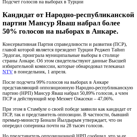
Подсчет голосов на выборах в Турции
Кандидат от Народно-республиканской
партии Мансур Яваш набрал более
50% голосов на выборах в Анкаре.
Консервативная Партия справедливости и развития (ПСР),
главой которой является президент Турции Реджеп Тайип
Эрдоган, проиграла муниципальные выборы в столице
страны Анкаре. Об этом свидетельствуют данные Высшей
избирательной комиссии, которые обнародовал телеканал
NTV
в понедельник, 1 апреля.
После подсчета 99% голосов на выборах в Анкаре
представляющий оппозиционную Народно-республиканскую
партию (НРП) Мансур Яваш набрал 50,89% голосов, а член
ПСР и действующий мэр Мехмет Ожасеки – 47,06%.
При этом в Стамбуле о своей победе заявили как кандидат от
ПСР, так и представитель оппозиции. В частности, бывший
премьер-министр Бинали Йылдырым утверждает, что он
опередил соперника почти на 28 тысяч голосов.
Но представитель оппозиционной НРП сообщил, что за ее