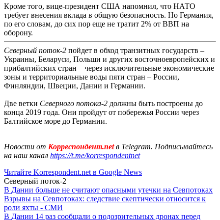
Кроме того, вице-президент США напомнил, что НАТО
требует внесения вклада в общую безопасность. Но Германия,
по его словам, до сих пор еще не тратит 2% от ВВП на
оборону.
Северный поток-2
пойдет в обход транзитных государств –
Украины, Беларуси, Польши и других восточноевропейских и
прибалтийских стран – через исключительные экономические
зоны и территориальные воды пяти стран – России,
Финляндии, Швеции, Дании и Германии.
Две ветки
Северного потока-2
должны быть построены до
конца 2019 года. Они пройдут от побережья России через
Балтийское море до Германии.
Новости от
Корреспондент.net
в Telegram. Подписывайтесь
на наш канал
https://t.me/korrespondentnet
Читайте Korrespondent.net в Google News
Северный поток-2
В Дании больше не считают опасными утечки на Севпотоках
Взрывы на Севпотоках: следствие скептически относится к
роли яхты - СМИ
В Дании 14 раз сообщали о подозрительных дронах перед