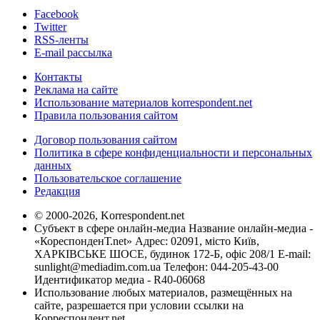
Facebook
Twitter
RSS-ленты
E-mail рассылка
Контакты
Реклама на сайте
Использование материалов korrespondent.net
Правила пользования сайтом
Договор пользования сайтом
Политика в сфере конфиденциальности и персональных
данных
Пользовательское соглашение
Редакция
© 2000-2026, Korrespondent.net
Субъект в сфере онлайн-медиа Название онлайн-медиа -
«КореспонденТ.net» Адрес: 02091, місто Київ,
ХАРКІВСЬКЕ ШОСЕ, будинок 172-Б, офіс 208/1 E-mail:
sunlight@mediadim.com.ua
Телефон: 044-205-43-00
Идентификатор медиа - R40-06068
Использование любых материалов, размещённых на
сайте, разрешается при условии ссылки на
Корреспондент.net.