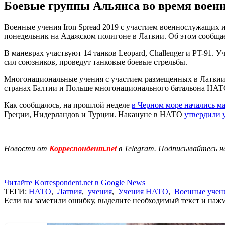
Боевые группы Альянса во время военн
Военные учения Iron Spread 2019 с участием военнослужащих
понедельник на Адажском полигоне в Латвии. Об этом сообща
В маневрах участвуют 14 танков Leopard, Challenger и PT-91
сил союзников, проведут танковые боевые стрельбы.
Многонациональные учения с участием размещенных в Латвии,
странах Балтии и Польше многонационального батальона НАТО
Как сообщалось, на прошлой неделе
в Черном море начались 
Греции, Нидерландов и Турции. Накануне в НАТО
утвердили 
Новости от
Корреспондент.net
в Telegram. Подписывайтесь н
Читайте Korrespondent.net в Google News
ТЕГИ:
НАТО
,
Латвия
,
учения
,
Учения НАТО
,
Военные учен
Если вы заметили ошибку, выделите необходимый текст и нажми