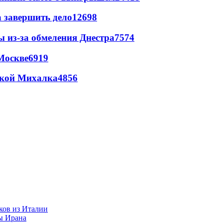
а завершить дело
12698
ы из-за обмеления Днестра
7574
Москве
6919
цкой Михалка
4856
ков из Италии
ы Ирана