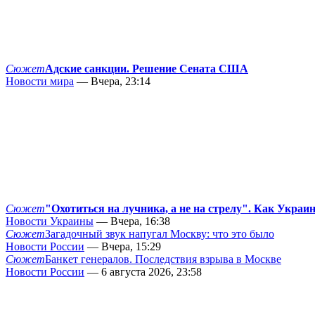
Сюжет
Адские санкции. Решение Сената США
Новости мира
— Вчера, 23:14
Сюжет
"Охотиться на лучника, а не на стрелу". Как Украи
Новости Украины
— Вчера, 16:38
Сюжет
Загадочный звук напугал Москву: что это было
Новости России
— Вчера, 15:29
Сюжет
Банкет генералов. Последствия взрыва в Москве
Новости России
— 6 августа 2026, 23:58