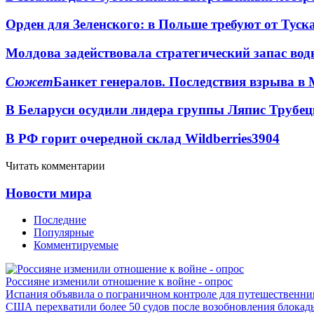
Орден для Зеленского: в Польше требуют от Туск
Молдова задействовала стратегический запас вод
Сюжет
Банкет генералов. Последствия взрыва в 
В Беларуси осудили лидера группы Ляпис Трубе
В РФ горит очередной склад Wildberries
3904
Читать комментарии
Новости мира
Последние
Популярные
Комментируемые
Россияне изменили отношение к войне - опрос
Испания объявила о пограничном контроле для путешественни
США перехватили более 50 судов после возобновления блокад