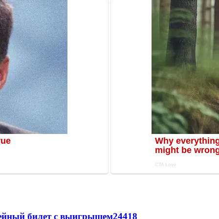
рейный билет с выигрышем
24418