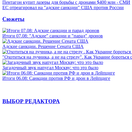
Пентагон купит лазеры для борьбы с дронами $400 млн - СМИ
ЕС отреагировал на "адские санкции" США против России
Сюжеты
Итоги 07.08: "Адские" санкции и "парад" дронов
Адские санкции. Решение Сената США
"Охотиться на лучника, а не на стрелу". Как Украине бороться 
Загадочный звук напугал Москву: что это было
Итоги 06.08: Санкции против РФ и дрон в Лейпциге
ВЫБОР РЕДАКТОРА