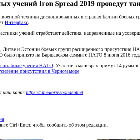
ых учений Iron Spread 2019 проведут та
 и военной техники дислоцированных в странах Балтии боевых 
ет
Интерфакс
.
. Участники учений отработают действия, направленные на усов
 Литве и Эстонии боевых групп расширенного присутствия НАТО
 было принято на Варшавском саммите НАТО 8 июня 2016 года,
масштабные учения НАТО
. Участие в маневрах примут 14 румынс
усиление присутствия в Черном море
.
а наш канал
https://t.me/korrespondentnet
ия
те Ctrl+Enter, чтобы сообщить об этом редакции.