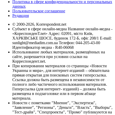
Политика в сфере конфиденциальности и персональных
данных
Пользовательское соглашение
Редакция
© 2000-2026, Korrespondent.net
Субъект в сфере онлайн-медиа Название онлайн-медиа -
«КореспонденТ.net» Адрес: 02091, місто Київ,
ХАРКІВСЬКЕ ШОСЕ, будинок 172-Б, офіс 208/1 E-mail:
sunlight@mediadim.com.ua
Телефон: 044-205-43-00
Идентификатор медиа - R40-06068
Использование любых материалов, размещённых на
сайте, разрешается при условии ссылки на
Корреспондент.net.
При копировании материалов со страницы «Новости
Украины и мира», для интернет-изданий – обязательна
прямая открытая для поисковых систем гиперссылка.
Ссылка должна быть размещена в независимости от
полного либо частичного использования материалов.
Гиперссылка (для интернет- изданий) – должна быть
размещена в подзаголовке или в первом абзаце
материала.
Новости с пометками "Мнение", "Экспертиза",
"Заявление", "Регионы", "Деньги", "Власть", "Выборы",
"Тест-драйв", "Спецпроекты", "Промо" публикуются на