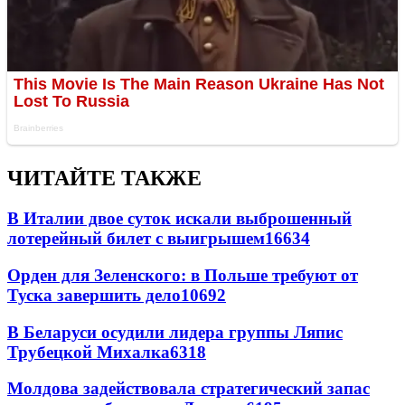
ЧИТАЙТЕ ТАКЖЕ
В Италии двое суток искали выброшенный
лотерейный билет с выигрышем
16634
Орден для Зеленского: в Польше требуют от
Туска завершить дело
10692
В Беларуси осудили лидера группы Ляпис
Трубецкой Михалка
6318
Молдова задействовала стратегический запас