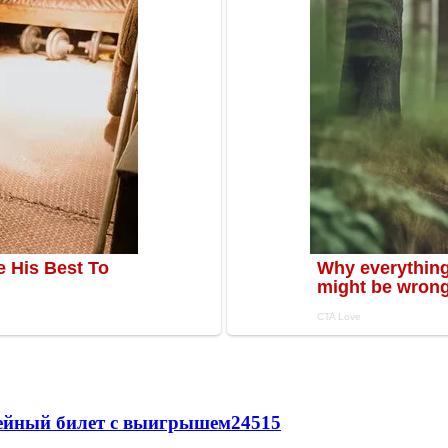
рейный билет с выигрышем
24515