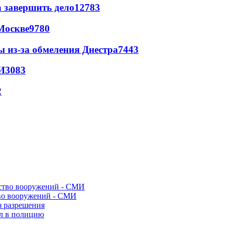
а завершить дело
12783
Москве
9780
ы из-за обмеления Днестра
7443
И
3083
2
во вооружений - СМИ
з разрешения
ел в полицию