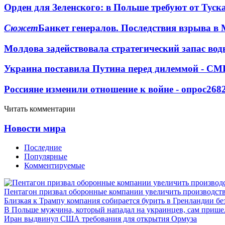
Орден для Зеленского: в Польше требуют от Туск
Сюжет
Банкет генералов. Последствия взрыва в 
Молдова задействовала стратегический запас вод
Украина поставила Путина перед дилеммой - СМ
Россияне изменили отношение к войне - опрос
268
Читать комментарии
Новости мира
Последние
Популярные
Комментируемые
Пентагон призвал оборонные компании увеличить производст
Близкая к Трампу компания собирается бурить в Гренландии бе
В Польше мужчина, который нападал на украинцев, сам приш
Иран выдвинул США требования для открытия Ормуза