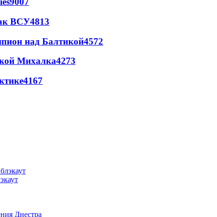
ies
9007
так ВСУ
4813
шпион над Балтикой
4572
цкой Михалка
4273
ктике
4167
лэкаут
ения Днестра