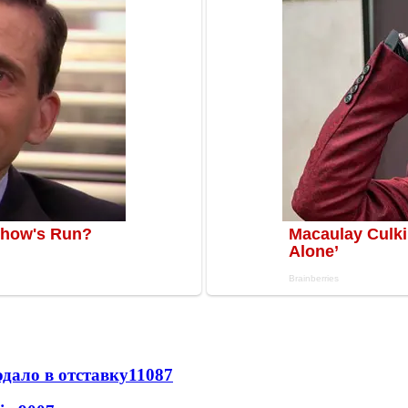
дало в отставку
11087