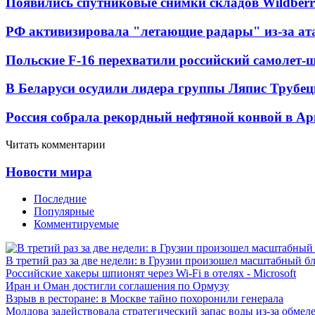
Появились спутниковые снимки складов Wildberr
РФ активизировала "летающие радары" из-за а
Польские F-16 перехватили российский самолет-
В Беларуси осудили лидера группы Ляпис Трубе
Россия собрала рекордный нефтяной конвой в Ар
Читать комментарии
Новости мира
Последние
Популярные
Комментируемые
В третий раз за две недели: в Грузии произошел масштабный б
Российские хакеры шпионят через Wi-Fi в отелях - Microsoft
Иран и Оман достигли соглашения по Ормузу
Взрыв в ресторане: в Москве тайно похоронили генерала
Молдова задействовала стратегический запас воды из-за обмел