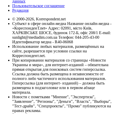
данных
Пользовательское соглашение
Редакция
© 2000-2026, Korrespondent.net
Субъект в сфере онлайн-медиа Название онлайн-медиа -
«КореспонденТ.net» Адрес: 02091, місто Київ,
ХАРКІВСЬКЕ ШОСЕ, будинок 172-Б, офіс 208/1 E-mail:
sunlight@mediadim.com.ua
Телефон: 044-205-43-00
Идентификатор медиа - R40-06068
Использование любых материалов, размещённых на
сайте, разрешается при условии ссылки на
Корреспондент.net.
При копировании материалов со страницы «Новости
Украины и мира», для интернет-изданий – обязательна
прямая открытая для поисковых систем гиперссылка.
Ссылка должна быть размещена в независимости от
полного либо частичного использования материалов.
Гиперссылка (для интернет- изданий) – должна быть
размещена в подзаголовке или в первом абзаце
материала.
Новости с пометками "Мнение", "Экспертиза",
"Заявление", "Регионы", "Деньги", "Власть", "Выборы",
"Тест-драйв", "Спецпроекты", "Промо" публикуются на
правах рекламы.