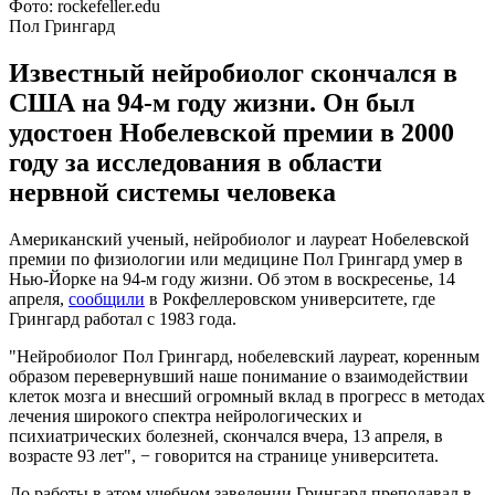
Фото: rockefeller.edu
Пол Грингард
Известный нейробиолог скончался в
США на 94-м году жизни. Он был
удостоен Нобелевской премии в 2000
году за исследования в области
нервной системы человека
Американский ученый, нейробиолог и лауреат Нобелевской
премии по физиологии или медицине​ Пол Грингард умер в
Нью-Йорке на 94-м году жизни. Об этом в воскресенье, 14
апреля,
сообщили
в Рокфеллеровском университете, где
Грингард работал с 1983 года.
"Нейробиолог Пол Грингард, нобелевский лауреат, коренным
образом перевернувший наше понимание о взаимодействии
клеток мозга и внесший огромный вклад в прогресс в методах
лечения широкого спектра нейрологических и
психиатрических болезней, скончался вчера, 13 апреля, в
возрасте 93 лет", − говорится на странице университета.
До работы в этом учебном заведении Грингард преподавал в