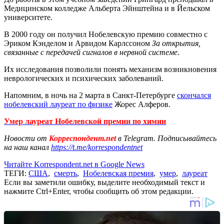
Медицинском колледже Альберта Эйнштейна и в Йельском
университете.
В 2000 году он получил Нобелевскую премию совместно с
Эриком Кэнделом и Арвидом Карлссоном
За открытия,
связанные с передачей сигналов в нервной системе
.
Их исследования позволили понять механизм возникновения
неврологических и психических заболеваний.
Напомним, в ночь на 2 марта в
Санкт-Петербурге
скончался
нобелевский лауреат по физике
Жорес Алферов.
Умер лауреат Нобелевской премии по химии
Новости от
Корреспондент.net
в Telegram. Подписывайтесь
на наш канал
https://t.me/korrespondentnet
Читайте Korrespondent.net в Google News
ТЕГИ:
США
,
смерть
,
Нобелевская премия
,
умер
,
лауреат
Если вы заметили ошибку, выделите необходимый текст и
нажмите Ctrl+Enter, чтобы сообщить об этом редакции.