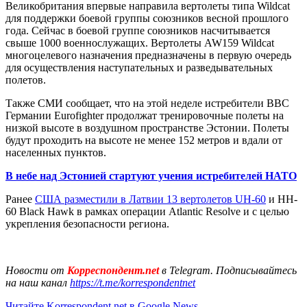
Великобритания впервые направила вертолеты типа Wildcat
для поддержки боевой группы союзников весной прошлого
года. Сейчас в боевой группе союзников насчитывается
свыше 1000 военнослужащих. Вертолеты AW159 Wildcat
многоцелевого назначения предназначены в первую очередь
для осуществления наступательных и разведывательных
полетов.
Также СМИ сообщает, что на этой неделе истребители ВВС
Германии Eurofighter продолжат тренировочные полеты на
низкой высоте в воздушном пространстве Эстонии. Полеты
будут проходить на высоте не менее 152 метров и вдали от
населенных пунктов.
В небе над Эстонией стартуют учения истребителей НАТО
Ранее
США разместили в Латвии 13 вертолетов UH-60
и HH-
60 Black Hawk в рамках операции Atlantic Resolve и с целью
укрепления безопасности региона.
Новости от
Корреспондент.net
в Telegram. Подписывайтесь
на наш канал
https://t.me/korrespondentnet
Читайте Korrespondent.net в Google News