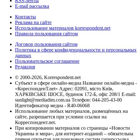
RSS-ленты
E-mail рассылка
Контакты
Реклама на сайте
Использование материалов korrespondent.net
Правила пользования сайтом
Договор пользования сайтом
Политика в сфере конфиденциальности и персональных
данных
Пользовательское соглашение
Редакция
© 2000-2026, Korrespondent.net
Субъект в сфере онлайн-медиа Название онлайн-медиа -
«КореспонденТ.net» Адрес: 02091, місто Київ,
ХАРКІВСЬКЕ ШОСЕ, будинок 172-Б, офіс 208/1 E-mail:
sunlight@mediadim.com.ua
Телефон: 044-205-43-00
Идентификатор медиа - R40-06068
Использование любых материалов, размещённых на
сайте, разрешается при условии ссылки на
Корреспондент.net.
При копировании материалов со страницы «Новости
Украины и мира», для интернет-изданий – обязательна
прямая открытая для поисковых систем гиперссылка.