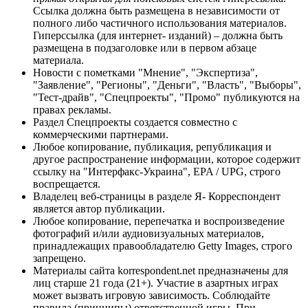
Ссылка должна быть размещена в независимости от
полного либо частичного использования материалов.
Гиперссылка (для интернет- изданий) – должна быть
размещена в подзаголовке или в первом абзаце
материала.
Новости с пометками "Мнение", "Экспертиза",
"Заявление", "Регионы", "Деньги", "Власть", "Выборы",
"Тест-драйв", "Спецпроекты", "Промо" публикуются на
правах рекламы.
Раздел Спецпроекты создается совместно с
коммерческими партнерами.
Любое копирование, публикация, републикация и
другое распространение информации, которое содержит
ссылку на "Интерфакс-Украина", EPA / UPG, строго
воспрещается.
Владелец веб-страницы в разделе Я- Корреспондент
является автор публикации.
Любое копирование, перепечатка и воспроизведение
фотографий и/или аудиовизуальных материалов,
принадлежащих правообладателю Getty Images, строго
запрещено.
Материалы сайта korrespondent.net предназначены для
лиц старше 21 года (21+). Участие в азартных играх
может вызвать игровую зависимость. Соблюдайте
правила (принципы) ответственной игры. При