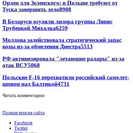
Орден для Зеленского: в Польше требуют от
Туска завершить дело
8908
В Беларуси осудили лидера группы Ляпис
Трубецкой Михалка
6259
Молдова задействовала стратегический запас
воды из-за обмеления Днестра
5513
РФ активизировала "летающие радары" из-за
атак ВСУ
5068
Польские F-16 перехватили российский самолет-
шпион над Балтикой
4731
Читать комментарии
Полная версия сайта
Facebook
Twitter