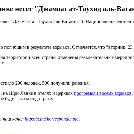
ке несет "Джамаат ат-Таухид аль-Ватан
вка "Джамаат ат-Таухид аль-Ватания" ("Национальное единение"
о погибшим в результате взрывов. Отмечается, что "вторник, 2
на территории всей страны отменены развлекательные мероприят
ым.
стигло 290 человек, 500 получили ранения.
и, на Шри-Ланке в отелях и церквях
прогремели восемь взрывов
.
е будут взяты под стражу.
а наш канал
https://t.me/korrespondentnet