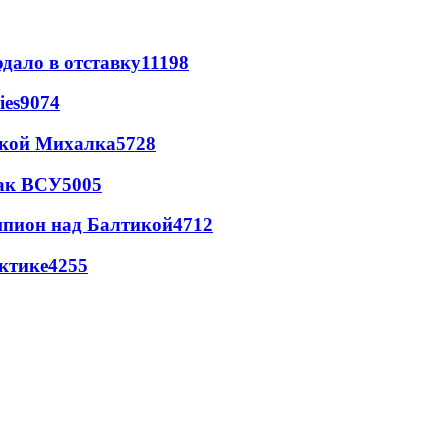
дало в отставку
11198
ies
9074
цкой Михалка
5728
так ВСУ
5005
шпион над Балтикой
4712
ктике
4255