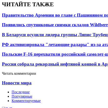
ЧИТАЙТЕ ТАКЖЕ
Правительство Армении во главе с Пашиняном по
Появились спутниковые снимки складов Wildberr
В Беларуси осудили лидера группы Ляпис Трубе
РФ активизировала "летающие радары" из-за а
Польские F-16 перехватили российский самолет-
Россия собрала рекордный нефтяной конвой в Ар
Читать комментарии
Новости мира
Последние
Популярные
Комментируемые