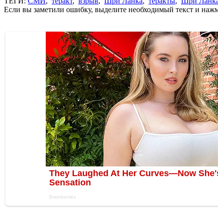
ТЕГИ:
СМИ
,
теракт
,
взрыв
,
Шри Ланка
,
теракты
,
Шри Ланка
Если вы заметили ошибку, выделите необходимый текст и нажми