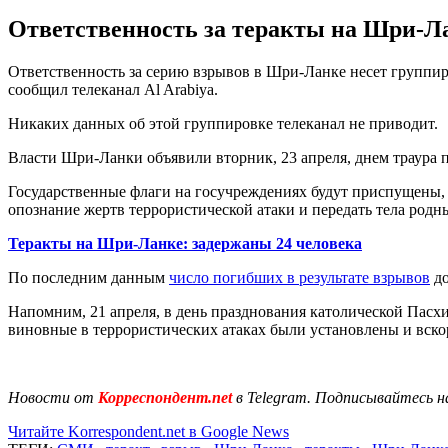
Ответственность за теракты на Шри-Лан
Ответственность за серию взрывов в Шри-Ланке несет группиро
сообщил телеканал Al Arabiya.
Никаких данных об этой группировке телеканал не приводит.
Власти Шри-Ланки объявили вторник, 23 апреля, днем траура п
Государственные флаги на госучреждениях будут приспущены, 
опознание жертв террористической атаки и передать тела родн
Теракты на Шри-Ланке: задержаны 24 человека
По последним данным
число погибших в результате взрывов
до
Напомним, 21 апреля, в день празднования католической Пасх
виновные в террористических атаках были установлены и вскор
Новости от
Корреспондент.net
в Telegram. Подписывайтесь н
Читайте Korrespondent.net в Google News