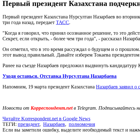
Первый президент Казахстана подчеркну
Первый президент Казахстана Нурсултан Назарбаев во вторник,
три года назад, передает
ТАСС
.
"Когда я говорил, что принял осознанное решение, то это дейс
Секрет, если открыть, - более чем три года", - рассказал Назарба
Он отметил, что в это время рассуждал о будущем и о прошлом
этот вывод правильный. Давайте изберем Токаева президентом 
Ранее на съезде Назарбаев предложил выдвинуть кандидатуру 
Уходя останься. Отставка Нурсултана Назарбаева
Напомним, 19 марта президент Казахстана
Назарбаев заявил о 
Новости от
Корреспондент.net
в Telegram. Подписывайтесь н
Читайте Korrespondent.net в Google News
ТЕГИ:
президент
,
Назарбаев
,
полномочия
Если вы заметили ошибку, выделите необходимый текст и нажми