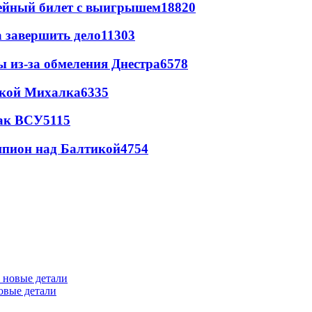
рейный билет с выигрышем
18820
а завершить дело
11303
ы из-за обмеления Днестра
6578
цкой Михалка
6335
так ВСУ
5115
шпион над Балтикой
4754
овые детали