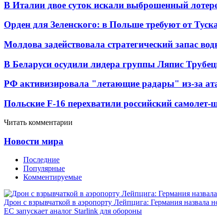
В Италии двое суток искали выброшенный лоте
Орден для Зеленского: в Польше требуют от Туск
Молдова задействовала стратегический запас вод
В Беларуси осудили лидера группы Ляпис Трубе
РФ активизировала "летающие радары" из-за а
Польские F-16 перехватили российский самолет-
Читать комментарии
Новости мира
Последние
Популярные
Комментируемые
Дрон с взрывчаткой в аэропорту Лейпцига: Германия назвала н
ЕС запускает аналог Starlink для обороны