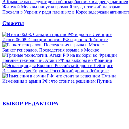
В Кракове расследуют дело об оскорблениях в адрес украинцев
Жителей Москвы напугал громкий звук, похожий на взрыв
Поехали в Украину ради пленных: в Корее задержали активист
Сюжеты
Итоги 06.08: Санкции против РФ и дрон в Лейпциге
Банкет генералов. Последствия взрыва в Москве
Грязные технологии. Атаки РФ на выборы во Франции
Эскалация для Европы. Российский дрон в Лейпциге
Изменения в армии РФ: что стоит за решением Путина
ВЫБОР РЕДАКТОРА