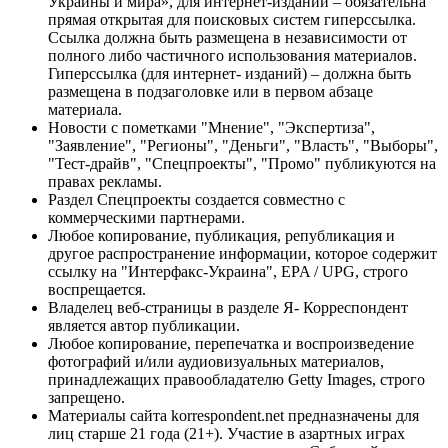
Украины и мира», для интернет-изданий – обязательна
прямая открытая для поисковых систем гиперссылка.
Ссылка должна быть размещена в независимости от
полного либо частичного использования материалов.
Гиперссылка (для интернет- изданий) – должна быть
размещена в подзаголовке или в первом абзаце
материала.
Новости с пометками "Мнение", "Экспертиза",
"Заявление", "Регионы", "Деньги", "Власть", "Выборы",
"Тест-драйв", "Спецпроекты", "Промо" публикуются на
правах рекламы.
Раздел Спецпроекты создается совместно с
коммерческими партнерами.
Любое копирование, публикация, републикация и
другое распространение информации, которое содержит
ссылку на "Интерфакс-Украина", EPA / UPG, строго
воспрещается.
Владелец веб-страницы в разделе Я- Корреспондент
является автор публикации.
Любое копирование, перепечатка и воспроизведение
фотографий и/или аудиовизуальных материалов,
принадлежащих правообладателю Getty Images, строго
запрещено.
Материалы сайта korrespondent.net предназначены для
лиц старше 21 года (21+). Участие в азартных играх