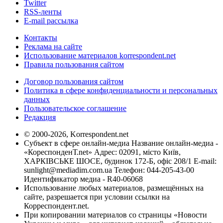
Twitter
RSS-ленты
E-mail рассылка
Контакты
Реклама на сайте
Использование материалов korrespondent.net
Правила пользования сайтом
Договор пользования сайтом
Политика в сфере конфиденциальности и персональных
данных
Пользовательское соглашение
Редакция
© 2000-2026, Korrespondent.net
Субъект в сфере онлайн-медиа Название онлайн-медиа -
«КореспонденТ.net» Адрес: 02091, місто Київ,
ХАРКІВСЬКЕ ШОСЕ, будинок 172-Б, офіс 208/1 E-mail:
sunlight@mediadim.com.ua
Телефон: 044-205-43-00
Идентификатор медиа - R40-06068
Использование любых материалов, размещённых на
сайте, разрешается при условии ссылки на
Корреспондент.net.
При копировании материалов со страницы «Новости