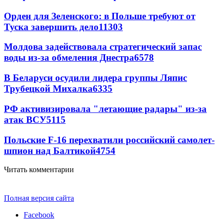
Орден для Зеленского: в Польше требуют от
Туска завершить дело
11303
Молдова задействовала стратегический запас
воды из-за обмеления Днестра
6578
В Беларуси осудили лидера группы Ляпис
Трубецкой Михалка
6335
РФ активизировала "летающие радары" из-за
атак ВСУ
5115
Польские F-16 перехватили российский самолет-
шпион над Балтикой
4754
Читать комментарии
Полная версия сайта
Facebook