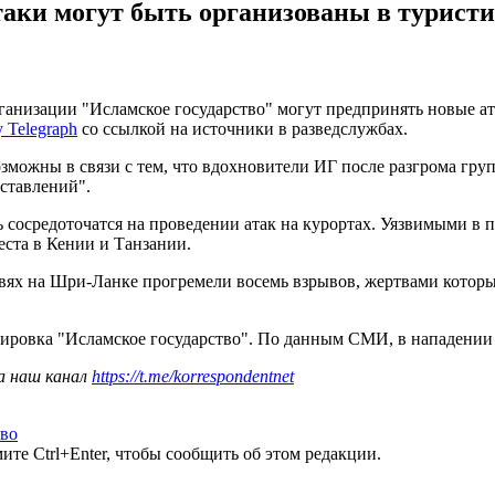
атаки могут быть организованы в турист
ганизации "Исламское государство" могут предпринять новые ат
 Telegraph
со ссылкой на источники в разведслужбах.
озможны в связи с тем, что вдохновители ИГ после разгрома гр
ставлений".
сосредоточатся на проведении атак на курортах. ​Уязвимыми в
ста в Кении и Танзании.
рквях на Шри-Ланке прогремели восемь взрывов, жертвами котор
уппировка "Исламское государство". По данным СМИ, в нападени
а наш канал
https://t.me/korrespondentnet
тво
те Ctrl+Enter, чтобы сообщить об этом редакции.