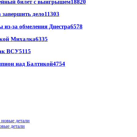
рейный билет с выигрышем
18820
а завершить дело
11303
ы из-за обмеления Днестра
6578
цкой Михалка
6335
так ВСУ
5115
шпион над Балтикой
4754
овые детали