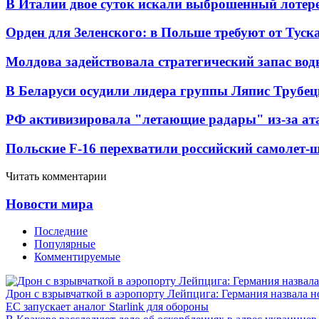
В Италии двое суток искали выброшенный лоте
Орден для Зеленского: в Польше требуют от Туск
Молдова задействовала стратегический запас вод
В Беларуси осудили лидера группы Ляпис Трубе
РФ активизировала "летающие радары" из-за а
Польские F-16 перехватили российский самолет-
Читать комментарии
Новости мира
Последние
Популярные
Комментируемые
Дрон с взрывчаткой в аэропорту Лейпцига: Германия назвала н
ЕС запускает аналог Starlink для обороны