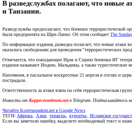
В разведслужбах полагают, что новые 
и Танзании.
Разведслужбы предполагают, что боевики террористической ор
была предпринята на Шри-Ланке. Об этом сообщает
The Sunday
По информации издания, разведка полагает, что новые атаки в
оказались свободными для проведения "террористических пред
Отмечается, что покидающие Ирак и Сирию боевики ИГ теперь 
издания называют Индию, Мальдивы, а также туристические ме
Напомним, в пасхальное воскресенье 21 апреля в отелях и це
пострадали.
Ответственность за атаки взяла на себя террористическая гр
Новости от
Корреспондент.net
в Telegram. Подписывайтесь н
Читайте Korrespondent.net в Google News
ТЕГИ:
Африка
,
Азия
,
теракты
,
курорты
,
Исламское государс
Если вы заметили ошибку, выделите необходимый текст и нажми