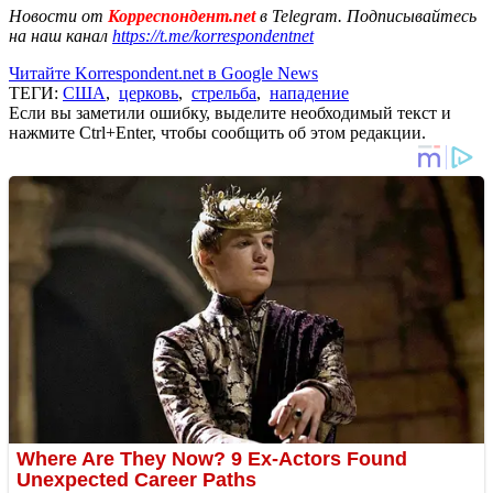
Новости от
Корреспондент.net
в Telegram. Подписывайтесь
на наш канал
https://t.me/korrespondentnet
Читайте Korrespondent.net в Google News
ТЕГИ:
США
,
церковь
,
стрельба
,
нападение
Если вы заметили ошибку, выделите необходимый текст и
нажмите Ctrl+Enter, чтобы сообщить об этом редакции.