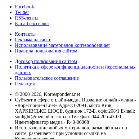
Facebook
Twitter
RSS-ленты
E-mail рассылка
Контакты
Реклама на сайте
Использование материалов korrespondent.net
Правила пользования сайтом
Договор пользования сайтом
Политика в сфере конфиденциальности и персональных
данных
Пользовательское соглашение
Редакция
© 2000-2026, Korrespondent.net
Субъект в сфере онлайн-медиа Название онлайн-медиа -
«КореспонденТ.net» Адрес: 02091, місто Київ,
ХАРКІВСЬКЕ ШОСЕ, будинок 172-Б, офіс 208/1 E-mail:
sunlight@mediadim.com.ua
Телефон: 044-205-43-00
Идентификатор медиа - R40-06068
Использование любых материалов, размещённых на
сайте, разрешается при условии ссылки на
Корреспондент.net.