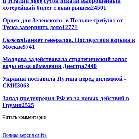
В Италии двое суток искали выброшенный
лотерейный билет с выигрышем
24501
Орден для Зеленского: в Польше требуют от
Туска завершить дело
12771
Сюжет
Банкет генералов. Последствия взрыва в
Москве
9741
Молдова задействовала стратегический запас
воды из-за обмеления Днестра
7440
Украина поставила Путина перед дилеммой -
СМИ
3063
Запад предупредил РФ из-за новых действий в
Грузии
2525
Читать комментарии
Полная версия сайта