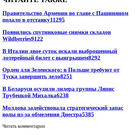
Правительство Армении во главе с Пашиняном
подало в отставку
11295
Появились спутниковые снимки складов
Wildberries
9122
В Италии двое суток искали выброшенный
лотерейный билет с выигрышем
8292
Орден для Зеленского: в Польше требуют от
Туска завершить дело
8251
В Беларуси осудили лидера группы Ляпис
Трубецкой Михалка
6238
Молдова задействовала стратегический запас
воды из-за обмеления Днестра
5385
Читать комментарии