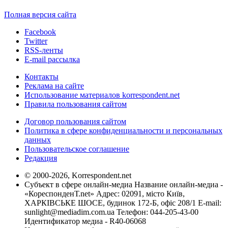
Полная версия сайта
Facebook
Twitter
RSS-ленты
E-mail рассылка
Контакты
Реклама на сайте
Использование материалов korrespondent.net
Правила пользования сайтом
Договор пользования сайтом
Политика в сфере конфиденциальности и персональных
данных
Пользовательское соглашение
Редакция
© 2000-2026, Korrespondent.net
Субъект в сфере онлайн-медиа Название онлайн-медиа -
«КореспонденТ.net» Адрес: 02091, місто Київ,
ХАРКІВСЬКЕ ШОСЕ, будинок 172-Б, офіс 208/1 E-mail:
sunlight@mediadim.com.ua
Телефон: 044-205-43-00
Идентификатор медиа - R40-06068