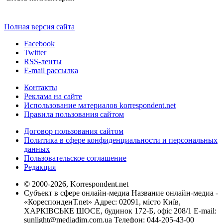
Полная версия сайта
Facebook
Twitter
RSS-ленты
E-mail рассылка
Контакты
Реклама на сайте
Использование материалов korrespondent.net
Правила пользования сайтом
Договор пользования сайтом
Политика в сфере конфиденциальности и персональных
данных
Пользовательское соглашение
Редакция
© 2000-2026, Korrespondent.net
Субъект в сфере онлайн-медиа Название онлайн-медиа -
«КореспонденТ.net» Адрес: 02091, місто Київ,
ХАРКІВСЬКЕ ШОСЕ, будинок 172-Б, офіс 208/1 E-mail:
sunlight@mediadim.com.ua
Телефон: 044-205-43-00