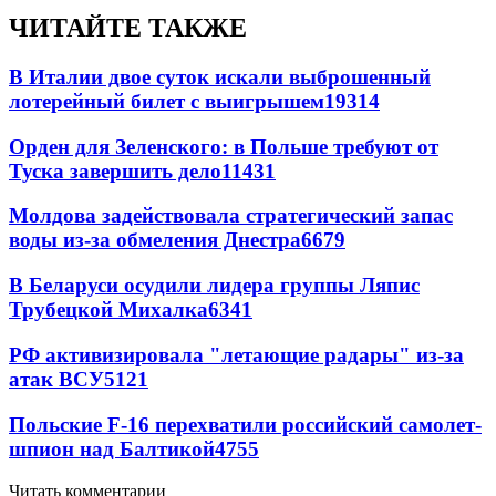
ЧИТАЙТЕ ТАКЖЕ
В Италии двое суток искали выброшенный
лотерейный билет с выигрышем
19314
Орден для Зеленского: в Польше требуют от
Туска завершить дело
11431
Молдова задействовала стратегический запас
воды из-за обмеления Днестра
6679
В Беларуси осудили лидера группы Ляпис
Трубецкой Михалка
6341
РФ активизировала "летающие радары" из-за
атак ВСУ
5121
Польские F-16 перехватили российский самолет-
шпион над Балтикой
4755
Читать комментарии