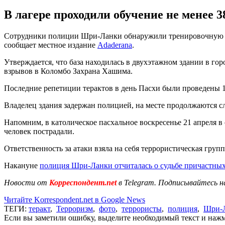
В лагере проходили обучение не менее 
Сотрудники полиции Шри-Ланки обнаружили тренировочную баз
сообщает местное издание
Adaderana
.
Утверждается, что база находилась в двухэтажном здании в го
взрывов в Коломбо Захрана Хашима.
Последние репетиции терактов в день Пасхи были проведены 17
Владелец здания задержан полицией, на месте продолжаются с
Напомним, в католическое пасхальное воскресенье 21 апреля в
человек пострадали.
Ответственность за атаки взяла на себя террористическая гр
Накануне
полиция Шри-Ланки отчиталась о судьбе причастны
Новости от
Корреспондент.net
в Telegram. Подписывайтесь н
Читайте Korrespondent.net в Google News
ТЕГИ:
теракт
,
Терроризм
,
фото
,
террористы
,
полиция
,
Шри-
Если вы заметили ошибку, выделите необходимый текст и нажми