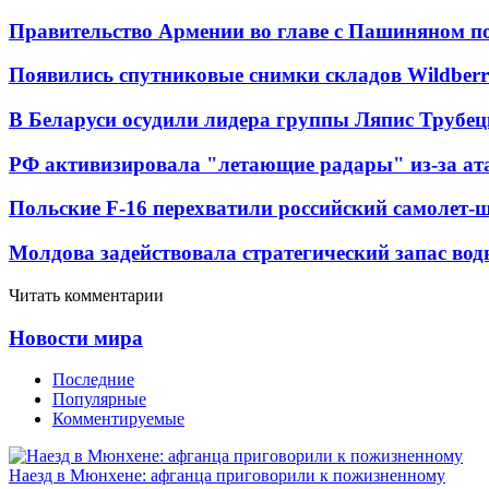
Правительство Армении во главе с Пашиняном по
Появились спутниковые снимки складов Wildberr
В Беларуси осудили лидера группы Ляпис Трубе
РФ активизировала "летающие радары" из-за а
Польские F-16 перехватили российский самолет-
Молдова задействовала стратегический запас вод
Читать комментарии
Новости мира
Последние
Популярные
Комментируемые
Наезд в Мюнхене: афганца приговорили к пожизненному