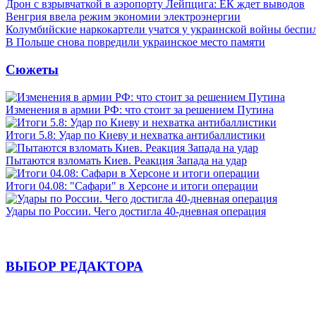
Дрон с взрывчаткой в аэропорту Лейпцига: ЕК ждет выводов
Венгрия ввела режим экономии электроэнергии
Колумбийские наркокартели учатся у украинской войны бесп
В Польше снова повредили украинское место памяти
Сюжеты
Изменения в армии РФ: что стоит за решением Путина
Итоги 5.8: Удар по Киеву и нехватка антибаллистики
Пытаются взломать Киев. Реакция Запада на удар
Итоги 04.08: "Сафари" в Херсоне и итоги операции
Удары по России. Чего достигла 40-дневная операция
ВЫБОР РЕДАКТОРА