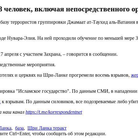
38 человек, включая непосредственного о
у террористов группировки Джамаат ат-Таухид аль-Ватания в ц
роде Нувара-Элия. На ней проходили обучение по меньшей мере 3
 апреля с участием Захрана, – говорится в сообщении.
ледственные мероприятия.
 отелях и церквях на Шри-Ланке прогремели восемь взрывов,
жер
уппировка "Исламское государство". По данным СМИ, в нападени
х
к взрывам. По данным силовиков, все подозреваемые либо убит
а наш канал
https://t.me/korrespondentnet
Ланка
,
база
,
Шри Ланка теракт
те Ctrl+Enter, чтобы сообщить об этом редакции.