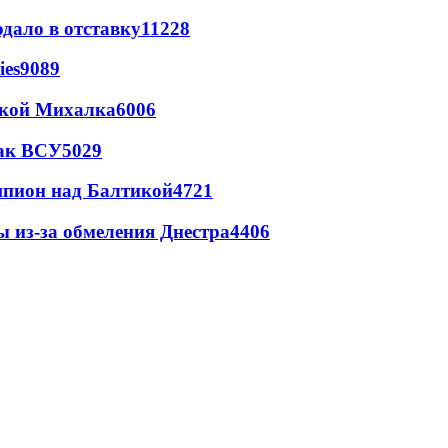
дало в отставку
11228
ies
9089
цкой Михалка
6006
так ВСУ
5029
шпион над Балтикой
4721
ы из-за обмеления Днестра
4406