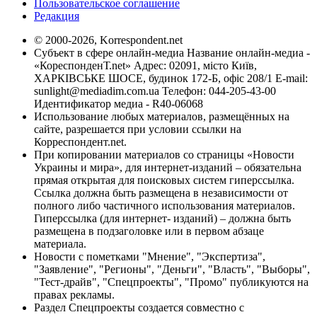
Пользовательское соглашение
Редакция
© 2000-2026, Korrespondent.net
Субъект в сфере онлайн-медиа Название онлайн-медиа -
«КореспонденТ.net» Адрес: 02091, місто Київ,
ХАРКІВСЬКЕ ШОСЕ, будинок 172-Б, офіс 208/1 E-mail:
sunlight@mediadim.com.ua
Телефон: 044-205-43-00
Идентификатор медиа - R40-06068
Использование любых материалов, размещённых на
сайте, разрешается при условии ссылки на
Корреспондент.net.
При копировании материалов со страницы «Новости
Украины и мира», для интернет-изданий – обязательна
прямая открытая для поисковых систем гиперссылка.
Ссылка должна быть размещена в независимости от
полного либо частичного использования материалов.
Гиперссылка (для интернет- изданий) – должна быть
размещена в подзаголовке или в первом абзаце
материала.
Новости с пометками "Мнение", "Экспертиза",
"Заявление", "Регионы", "Деньги", "Власть", "Выборы",
"Тест-драйв", "Спецпроекты", "Промо" публикуются на
правах рекламы.
Раздел Спецпроекты создается совместно с