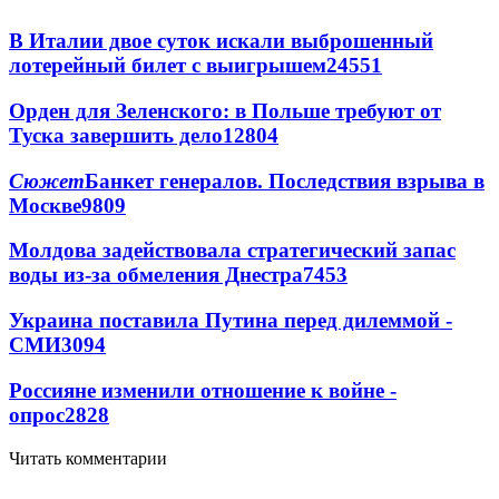
В Италии двое суток искали выброшенный
лотерейный билет с выигрышем
24551
Орден для Зеленского: в Польше требуют от
Туска завершить дело
12804
Сюжет
Банкет генералов. Последствия взрыва в
Москве
9809
Молдова задействовала стратегический запас
воды из-за обмеления Днестра
7453
Украина поставила Путина перед дилеммой -
СМИ
3094
Россияне изменили отношение к войне -
опрос
2828
Читать комментарии