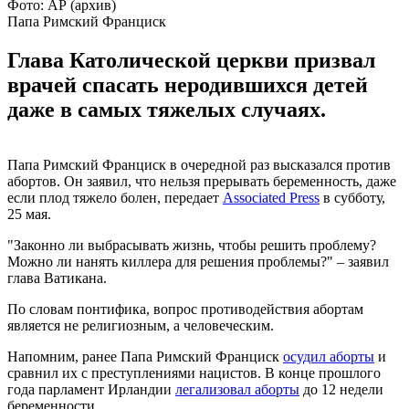
Фото: АР (архив)
Папа Римский Франциск
Глава Католической церкви призвал
врачей спасать неродившихся детей
даже в самых тяжелых случаях.
Папа Римский Франциск в очередной раз высказался против
абортов. Он заявил, что нельзя прерывать беременность, даже
если плод тяжело болен, передает
Associated Press
в субботу,
25 мая.
"Законно ли выбрасывать жизнь, чтобы решить проблему?
Можно ли нанять киллера для решения проблемы?" – заявил
глава Ватикана.
По словам понтифика, вопрос противодействия абортам
является не религиозным, а человеческим.
Напомним, ранее Папа Римский Франциск
осудил аборты
и
сравнил их с преступлениями нацистов. В конце прошлого
года парламент Ирландии
легализовал аборты
до 12 недели
беременности.