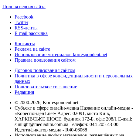
Полная версия сайта
Facebook
Twitter
RSS-ленты
E-mail рассылка
Контакты
Реклама на сайте
Использование материалов korrespondent.net
Правила пользования сайтом
Договор пользования сайтом
Политика в сфере конфиденциальности и персональных
данных
Пользовательское соглашение
Редакция
© 2000-2026, Korrespondent.net
Субъект в сфере онлайн-медиа Название онлайн-медиа -
«КореспонденТ.net» Адрес: 02091, місто Київ,
ХАРКІВСЬКЕ ШОСЕ, будинок 172-Б, офіс 208/1 E-mail:
sunlight@mediadim.com.ua
Телефон: 044-205-43-00
Идентификатор медиа - R40-06068
Использование любых материалов, размещённых на