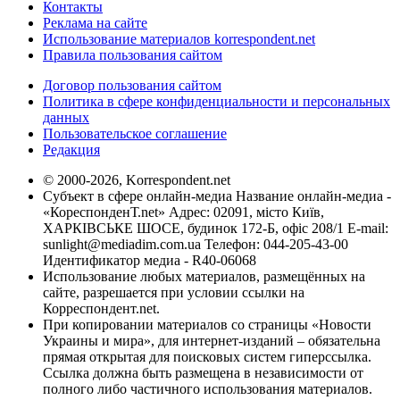
Контакты
Реклама на сайте
Использование материалов korrespondent.net
Правила пользования сайтом
Договор пользования сайтом
Политика в сфере конфиденциальности и персональных
данных
Пользовательское соглашение
Редакция
© 2000-2026, Korrespondent.net
Субъект в сфере онлайн-медиа Название онлайн-медиа -
«КореспонденТ.net» Адрес: 02091, місто Київ,
ХАРКІВСЬКЕ ШОСЕ, будинок 172-Б, офіс 208/1 E-mail:
sunlight@mediadim.com.ua
Телефон: 044-205-43-00
Идентификатор медиа - R40-06068
Использование любых материалов, размещённых на
сайте, разрешается при условии ссылки на
Корреспондент.net.
При копировании материалов со страницы «Новости
Украины и мира», для интернет-изданий – обязательна
прямая открытая для поисковых систем гиперссылка.
Ссылка должна быть размещена в независимости от
полного либо частичного использования материалов.