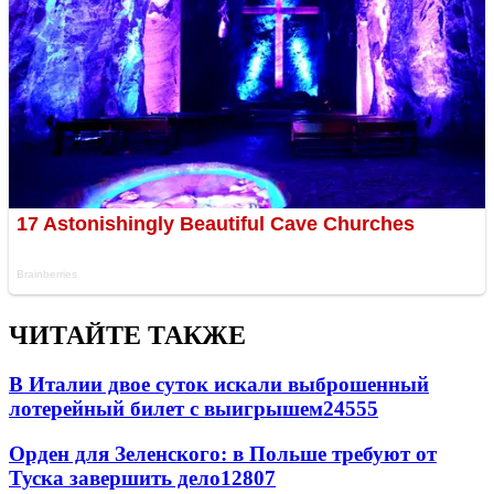
ЧИТАЙТЕ ТАКЖЕ
В Италии двое суток искали выброшенный
лотерейный билет с выигрышем
24555
Орден для Зеленского: в Польше требуют от
Туска завершить дело
12807