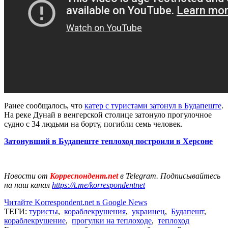
Ранее сообщалось, что
катер с туристами затонул в Будапеште
.
На реке Дунай в венгерской столице затонуло прогулочное
судно с 34 людьми на борту, погибли семь человек.
Затонувший в Будапеште теплоход построили в Херсоне
Новости от
Корреспондент.net
в Telegram. Подписывайтесь
на наш канал
https://t.me/korrespondentnet
Читайте Korrespondent.net в Google News
ТЕГИ:
туристы
,
кораблекрушения
,
украинец
,
Будапешт
,
кораблекрушение
,
прогулки на теплоходе
,
теплоход