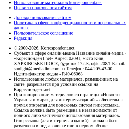
Использование материалов korrespondent.net
Правила пользования сайтом
Договор пользования сайтом
Политика в сфере конфиденциальности и персональных
данных
Пользовательское соглашение
Редакция
© 2000-2026, Korrespondent.net
Субъект в сфере онлайн-медиа Название онлайн-медиа -
«КореспонденТ.net» Адрес: 02091, місто Київ,
ХАРКІВСЬКЕ ШОСЕ, будинок 172-Б, офіс 208/1 E-mail:
sunlight@mediadim.com.ua
Телефон: 044-205-43-00
Идентификатор медиа - R40-06068
Использование любых материалов, размещённых на
сайте, разрешается при условии ссылки на
Корреспондент.net.
При копировании материалов со страницы «Новости
Украины и мира», для интернет-изданий – обязательна
прямая открытая для поисковых систем гиперссылка.
Ссылка должна быть размещена в независимости от
полного либо частичного использования материалов.
Гиперссылка (для интернет- изданий) – должна быть
размещена в подзаголовке или в первом абзаце