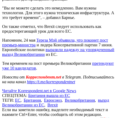
"Вы не можете сделать это немедленно. Вам нужны
технологии. Для этого нужна техническая инфраструктура. А
это требует времени", – добавил Барнье.
Он также отметил, что Brexit следует использовать как
предостерегающий урок для всего ЕС.
Напомним, 24 мая
Тереза Мэй объявила, что покинет пост
премьер-министра
и лидера Консервативной партии 7 июня.
Европейские политики
выразили надежду на упорядоченный
выход Великобритании
из ЕС.
Тем временем на пост премьера Великобритании
претендуют
уже 10 кандидатов
.
Новости от
Корреспондент.net
в Telegram. Подписывайтесь
на наш канал
https://t.me/korrespondentnet
Читайте Korrespondent.net в Google News
СПЕЦТЕМА:
Британия вышла из ЕС
ТЕГИ:
ЕС
,
Британия
,
Евросоюз
,
Великобритания
,
выход
Великобритании из ЕС
,
Brexit
Если вы заметили ошибку, выделите необходимый текст и
нажмите Ctrl+Enter, чтобы сообщить об этом редакции.