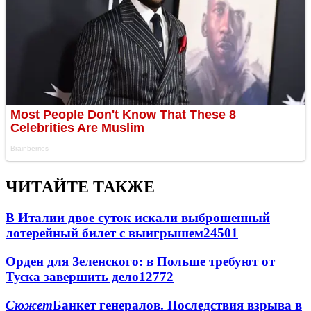
ЧИТАЙТЕ ТАКЖЕ
В Италии двое суток искали выброшенный
лотерейный билет с выигрышем
24501
Орден для Зеленского: в Польше требуют от
Туска завершить дело
12772
Сюжет
Банкет генералов. Последствия взрыва в