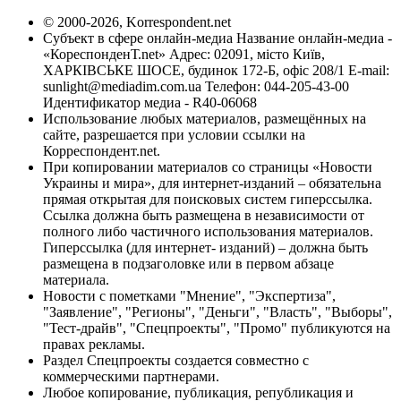
© 2000-2026, Korrespondent.net
Субъект в сфере онлайн-медиа Название онлайн-медиа -
«КореспонденТ.net» Адрес: 02091, місто Київ,
ХАРКІВСЬКЕ ШОСЕ, будинок 172-Б, офіс 208/1 E-mail:
sunlight@mediadim.com.ua
Телефон: 044-205-43-00
Идентификатор медиа - R40-06068
Использование любых материалов, размещённых на
сайте, разрешается при условии ссылки на
Корреспондент.net.
При копировании материалов со страницы «Новости
Украины и мира», для интернет-изданий – обязательна
прямая открытая для поисковых систем гиперссылка.
Ссылка должна быть размещена в независимости от
полного либо частичного использования материалов.
Гиперссылка (для интернет- изданий) – должна быть
размещена в подзаголовке или в первом абзаце
материала.
Новости с пометками "Мнение", "Экспертиза",
"Заявление", "Регионы", "Деньги", "Власть", "Выборы",
"Тест-драйв", "Спецпроекты", "Промо" публикуются на
правах рекламы.
Раздел Спецпроекты создается совместно с
коммерческими партнерами.
Любое копирование, публикация, републикация и