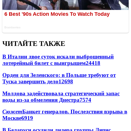
ЧИТАЙТЕ ТАКЖЕ
В Италии двое суток искали выброшенный
лотерейный билет с выигрышем
24418
Орден для Зеленского: в Польше требуют от
Туска завершить дело
12698
Молдова задействовала стратегический запас
воды из-за обмеления Днестра
7574
Сюжет
Банкет генералов. Последствия взрыва в
Москве
6919
В Беларуси осудили лидера группы Ляпис