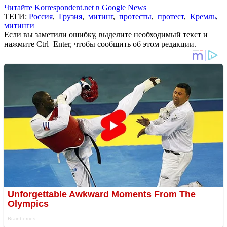
Читайте Korrespondent.net в Google News
ТЕГИ:
Россия
,
Грузия
,
митинг
,
протесты
,
протест
,
Кремль
,
митинги
Если вы заметили ошибку, выделите необходимый текст и
нажмите Ctrl+Enter, чтобы сообщить об этом редакции.