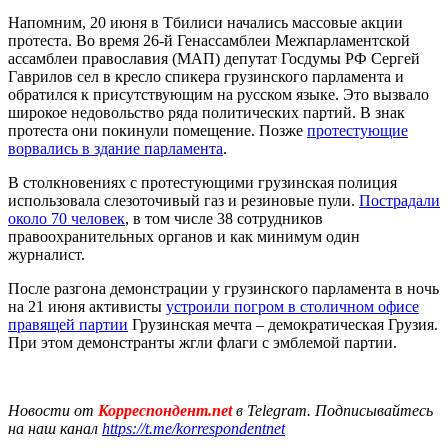
Напомним, 20 июня в Тбилиси начались массовые акции
протеста. Во время 26-й Генассамблеи Межпарламентской
ассамблеи православия (МАП) депутат Госдумы РФ Сергей
Гаврилов сел в кресло спикера грузинского парламента и
обратился к присутствующим на русском языке. Это вызвало
широкое недовольство ряда политических партий. В знак
протеста они покинули помещение. Позже
протестующие
ворвались в здание парламента
.
В столкновениях с протестующими грузинская полиция
использовала слезоточивый газ и резиновые пули.
Пострадали
около 70 человек
, в том числе 38 сотрудников
правоохранительных органов и как минимум один
журналист.
После разгона демонстрации у грузинского парламента в ночь
на 21 июня активисты
устроили погром в столичном офисе
правящей партии
Грузинская мечта – демократическая Грузия.
При этом демонстранты жгли флаги с эмблемой партии.
Новости от
Корреспондент.net
в Telegram. Подписывайтесь
на наш канал
https://t.me/korrespondentnet