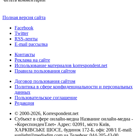
Полная версия сайта
Facebook
Twitter
RSS-ленты
E-mail рассылка
Контакты
Реклама на сайте
Использование материалов korrespondent.net
Правила пользования сайтом
Договор пользования сайтом
Политика в сфере конфиденциальности и персональных
данных
Пользовательское соглашение
Редакция
© 2000-2026, Korrespondent.net
Субъект в сфере онлайн-медиа Название онлайн-медиа -
«КореспонденТ.net» Адрес: 02091, місто Київ,
ХАРКІВСЬКЕ ШОСЕ, будинок 172-Б, офіс 208/1 E-mail:
sunlight@mediadim.com.ua
Телефон: 044-205-43-00