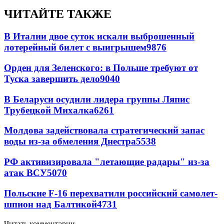
ЧИТАЙТЕ ТАКЖЕ
В Италии двое суток искали выброшенный
лотерейный билет с выигрышем
9876
Орден для Зеленского: в Польше требуют от
Туска завершить дело
9040
В Беларуси осудили лидера группы Ляпис
Трубецкой Михалка
6261
Молдова задействовала стратегический запас
воды из-за обмеления Днестра
5538
РФ активизировала "летающие радары" из-за
атак ВСУ
5070
Польские F-16 перехватили российский самолет-
шпион над Балтикой
4731
Читать комментарии