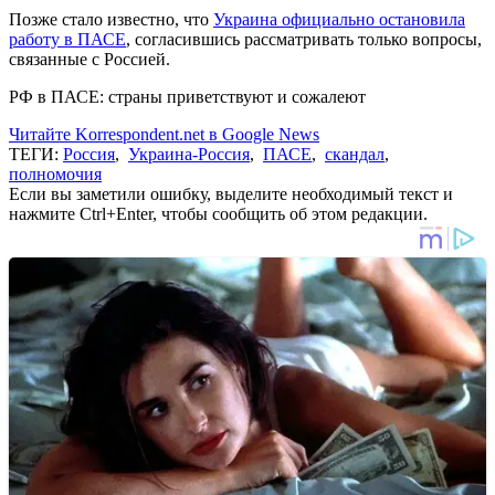
Позже стало известно, что
Украина официально остановила
работу в ПАСЕ
, согласившись рассматривать только вопросы,
связанные с Россией.
РФ в ПАСЕ: страны приветствуют и сожалеют
Читайте Korrespondent.net в Google News
ТЕГИ:
Россия
,
Украина-Россия
,
ПАСЕ
,
скандал
,
полномочия
Если вы заметили ошибку, выделите необходимый текст и
нажмите Ctrl+Enter, чтобы сообщить об этом редакции.