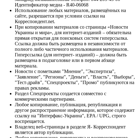
Идентификатор медиа - R40-06068
Использование любых материалов, размещённых на
сайте, разрешается при условии ссылки на
Корреспондент.net.
При копировании материалов со страницы «Новости
Украины и мира», для интернет-изданий – обязательна
прямая открытая для поисковых систем гиперссылка.
Ссылка должна быть размещена в независимости от
полного либо частичного использования материалов.
Гиперссылка (для интернет- изданий) – должна быть
размещена в подзаголовке или в первом абзаце
материала.
Новости с пометками "Мнение", "Экспертиза",
"Заявление", "Регионы", "Деньги", "Власть", "Выборы",
"Тест-драйв", "Спецпроекты", "Промо" публикуются на
правах рекламы.
Раздел Спецпроекты создается совместно с
коммерческими партнерами.
Любое копирование, публикация, републикация и
другое распространение информации, которое содержит
ссылку на "Интерфакс-Украина", EPA / UPG, строго
воспрещается.
Владелец веб-страницы в разделе Я- Корреспондент
является автор публикации.
Любое копирование, перепечатка и воспроизведение