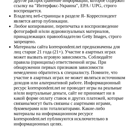
другое распространение информации, которое содержит
ссылку на "Интерфакс-Украина", EPA / UPG, строго
воспрещается.
Владелец веб-страницы в разделе Я- Корреспондент
является автор публикации.
Любое копирование, перепечатка и воспроизведение
фотографий и/или аудиовизуальных материалов,
принадлежащих правообладателю Getty Images, строго
запрещено.
Материалы сайта korrespondent.net предназначены для
лиц старше 21 года (21+). Участие в азартных играх
может вызвать игровую зависимость. Соблюдайте
правила (принципы) ответственной игры. При
обнаружении первых признаков зависимости
немедленно обратитесь к специалисту. Помните, что
участие в азартных играх не может являться источником
доходов или альтернативой работе. Информационный
ресурс korrespondent.net не проводит игры на реальные
и/или виртуальные деньги, сайт не принимает ни в
какой форме оплату ставок и других платежей, которые
связаны/могут быть связаны с азартными играми,
букмекерами или тотализаторами. Какие-либо
материалы на информационном ресурсе
korrespondent.net публикуются исключительно в
информационных целях.