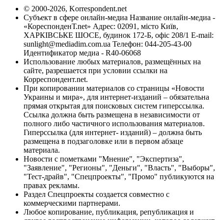
© 2000-2026, Korrespondent.net
Субъект в сфере онлайн-медиа Название онлайн-медиа -
«КореспонденТ.net» Адрес: 02091, місто Київ,
ХАРКІВСЬКЕ ШОСЕ, будинок 172-Б, офіс 208/1 E-mail:
sunlight@mediadim.com.ua
Телефон: 044-205-43-00
Идентификатор медиа - R40-06068
Использование любых материалов, размещённых на
сайте, разрешается при условии ссылки на
Корреспондент.net.
При копировании материалов со страницы «Новости
Украины и мира», для интернет-изданий – обязательна
прямая открытая для поисковых систем гиперссылка.
Ссылка должна быть размещена в независимости от
полного либо частичного использования материалов.
Гиперссылка (для интернет- изданий) – должна быть
размещена в подзаголовке или в первом абзаце
материала.
Новости с пометками "Мнение", "Экспертиза",
"Заявление", "Регионы", "Деньги", "Власть", "Выборы",
"Тест-драйв", "Спецпроекты", "Промо" публикуются на
правах рекламы.
Раздел Спецпроекты создается совместно с
коммерческими партнерами.
Любое копирование, публикация, републикация и