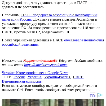
Депутат добавил, что украинская делегация в ПАСЕ не
сдалась и не расслабилась.
Напомним,
ПАСЕ поддержала резолюцию о возвращении
делегации России
. Документ меняет правила Ассамблеи и
усложняет процедуру применения санкций, в частности в
отношении РФ. За такое решение проголосовали 118 членов
ПАСЕ, против были 62, воздержались 10.
Позже украинская делегация в ПАСЕ
обжаловала полномочия
российской делегации
.
Новости от
Корреспондент.net
в Telegram. Подписывайтесь
на наш канал
https://t.me/korrespondentnet
Читайте Korrespondent.net в Google News
ТЕГИ:
Россия
,
Украина
,
Украина-Россия
,
ПАСЕ
,
Венецианская комиссия
Если вы заметили ошибку, выделите необходимый текст и
нажмите Ctrl+Enter, чтобы сообщить об этом редакции.