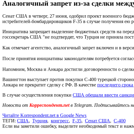
Аналогичный запрет из-за сделки межд
Сенат США в четверг, 27 июня, одобрил проект военного бюдже
истребителей-бомбардировщиков F-35 в случае получения ею 
Инициатива запрещает выделение бюджетных средств на перед
госсекретарь США "не подтвердят, что Турция не приняла пост
Как отмечает агентство, аналогичный запрет включен и в верс
После принятия инициативы законодателям потребуется согласо
Напомним, Москва и Анкара достигли договоренности о сделке 
Вашингтон выступает против покупки С-400 турецкой стороно
Анкара не прекратит сделку с РФ. В качестве
последнего срока 
В случае осуществления покупки
США обещали ввести санкц
Новости от
Корреспондент.net
в Telegram. Подписывайтесь н
Читайте Korrespondent.net в Google News
ТЕГИ:
США
,
Турция
,
конгресс
,
F-35
,
Сенат США
,
С-400
Если вы заметили ошибку, выделите необходимый текст и нажми