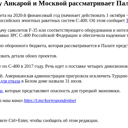
у Анкарой и Москвой рассматривает Пал
та на 2020-й финансовый год (начинает действовать 1 октября −
российских зенитных ракетных систем С-400. Об этом сообщает
ачу самолетов F-35 или соответствующего оборудования и инте
авки ЗРС С-400 Российской Федерации и обеспечила надежные гар
ию оборонного бюджета, которая рассматривается в Палате предс
вать детали обоих проектов.
по С-400 в 2017 году. Речь идет о поставке четырех дивизионо
й. Американская администрация пригрозила исключить Турцию и
для отказа
в Белом доме назвали 31 июля.
ии
, которые представляют опасность для турецкой экономики.
а наш канал
https://t.me/korrespondentnet
те Ctrl+Enter, чтобы сообщить об этом редакции.