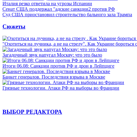
Италия резко ответила на угрозы Испании
Сенат США поддержал "адские санкции2 против РФ
Суд США приостановил строительство бального зала Трампа
Сюжеты
"Охотиться на лучника, а не на стрелу". Как Украине бороться 
Загадочный звук напугал Москву: что это было
Итоги 06.08: Санкции против РФ и дрон в Лейпциге
Банкет генералов. Последствия взрыва в Москве
Грязные технологии. Атаки РФ на выборы во Франции
ВЫБОР РЕДАКТОРА