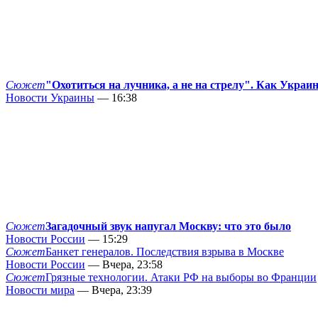
Сюжет
"Охотиться на лучника, а не на стрелу". Как Украи
Новости Украины
— 16:38
Сюжет
Загадочный звук напугал Москву: что это было
Новости России
— 15:29
Сюжет
Банкет генералов. Последствия взрыва в Москве
Новости России
— Вчера, 23:58
Сюжет
Грязные технологии. Атаки РФ на выборы во Франции
Новости мира
— Вчера, 23:39