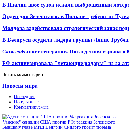
В Италии двое суток искали выброшенный лоте
Орден для Зеленского: в Польше требуют от Туск
Молдова задействовала стратегический запас вод
В Беларуси осудили лидера группы Ляпис Трубе
Сюжет
Банкет генералов. Последствия взрыва в 
РФ активизировала "летающие радары" из-за а
Читать комментарии
Новости мира
Последние
Популярные
Комментируемые
"Адские" санкции США против РФ: реакция Зеленского
Бывшему главе МИД Венгрии Сийярто грозит тюрьма