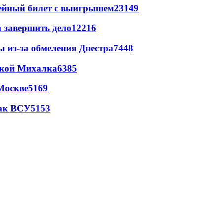
рейный билет с выигрышем
23149
а завершить дело
12216
ы из-за обмеления Днестра
7448
цкой Михалка
6385
Москве
5169
так ВСУ
5153