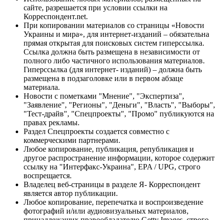
сайте, разрешается при условии ссылки на
Корреспондент.net.
При копировании материалов со страницы «Новости
Украины и мира», для интернет-изданий – обязательна
прямая открытая для поисковых систем гиперссылка.
Ссылка должна быть размещена в независимости от
полного либо частичного использования материалов.
Гиперссылка (для интернет- изданий) – должна быть
размещена в подзаголовке или в первом абзаце
материала.
Новости с пометками "Мнение", "Экспертиза",
"Заявление", "Регионы", "Деньги", "Власть", "Выборы",
"Тест-драйв", "Спецпроекты", "Промо" публикуются на
правах рекламы.
Раздел Спецпроекты создается совместно с
коммерческими партнерами.
Любое копирование, публикация, републикация и
другое распространение информации, которое содержит
ссылку на "Интерфакс-Украина", EPA / UPG, строго
воспрещается.
Владелец веб-страницы в разделе Я- Корреспондент
является автор публикации.
Любое копирование, перепечатка и воспроизведение
фотографий и/или аудиовизуальных материалов,
принадлежащих правообладателю Getty Images, строго