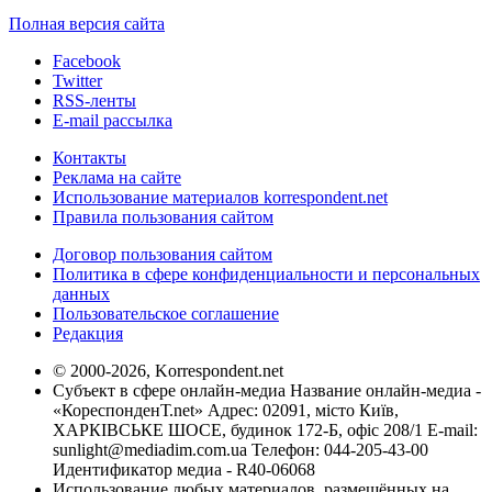
Полная версия сайта
Facebook
Twitter
RSS-ленты
E-mail рассылка
Контакты
Реклама на сайте
Использование материалов korrespondent.net
Правила пользования сайтом
Договор пользования сайтом
Политика в сфере конфиденциальности и персональных
данных
Пользовательское соглашение
Редакция
© 2000-2026, Korrespondent.net
Субъект в сфере онлайн-медиа Название онлайн-медиа -
«КореспонденТ.net» Адрес: 02091, місто Київ,
ХАРКІВСЬКЕ ШОСЕ, будинок 172-Б, офіс 208/1 E-mail:
sunlight@mediadim.com.ua
Телефон: 044-205-43-00
Идентификатор медиа - R40-06068
Использование любых материалов, размещённых на