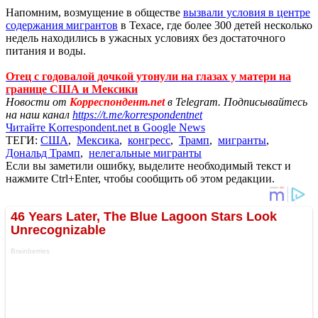
Напомним, возмущение в обществе
вызвали условия в центре
содержания мигрантов
в Техасе, где более 300 детей несколько
недель находились в ужасных условиях без достаточного
питания и воды.
Отец с годовалой дочкой утонули на глазах у матери на
границе США и Мексики
Новости от
Корреспондент.net
в Telegram. Подписывайтесь
на наш канал
https://t.me/korrespondentnet
Читайте Korrespondent.net в Google News
ТЕГИ:
США
,
Мексика
,
конгресс
,
Трамп
,
мигранты
,
Дональд Трамп
,
нелегальные мигранты
Если вы заметили ошибку, выделите необходимый текст и
нажмите Ctrl+Enter, чтобы сообщить об этом редакции.