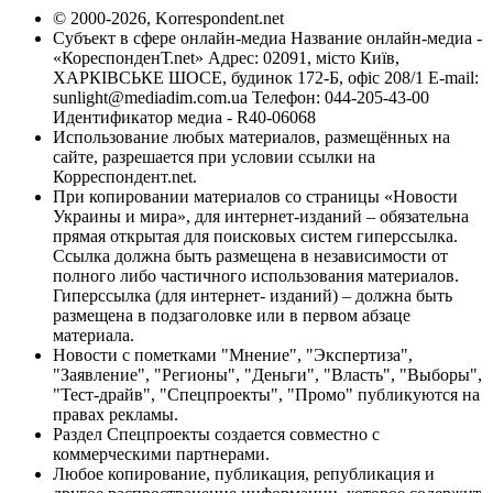
© 2000-2026, Korrespondent.net
Субъект в сфере онлайн-медиа Название онлайн-медиа -
«КореспонденТ.net» Адрес: 02091, місто Київ,
ХАРКІВСЬКЕ ШОСЕ, будинок 172-Б, офіс 208/1 E-mail:
sunlight@mediadim.com.ua
Телефон: 044-205-43-00
Идентификатор медиа - R40-06068
Использование любых материалов, размещённых на
сайте, разрешается при условии ссылки на
Корреспондент.net.
При копировании материалов со страницы «Новости
Украины и мира», для интернет-изданий – обязательна
прямая открытая для поисковых систем гиперссылка.
Ссылка должна быть размещена в независимости от
полного либо частичного использования материалов.
Гиперссылка (для интернет- изданий) – должна быть
размещена в подзаголовке или в первом абзаце
материала.
Новости с пометками "Мнение", "Экспертиза",
"Заявление", "Регионы", "Деньги", "Власть", "Выборы",
"Тест-драйв", "Спецпроекты", "Промо" публикуются на
правах рекламы.
Раздел Спецпроекты создается совместно с
коммерческими партнерами.
Любое копирование, публикация, републикация и