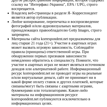
другое распространение информации, которое содержит
ссылку на "Интерфакс-Украина", EPA / UPG, строго
воспрещается.
Владелец веб-страницы в разделе Я- Корреспондент
является автор публикации.
Любое копирование, перепечатка и воспроизведение
фотографий и/или аудиовизуальных материалов,
принадлежащих правообладателю Getty Images, строго
запрещено.
Материалы сайта korrespondent.net предназначены для
лиц старше 21 года (21+). Участие в азартных играх
может вызвать игровую зависимость. Соблюдайте
правила (принципы) ответственной игры. При
обнаружении первых признаков зависимости
немедленно обратитесь к специалисту. Помните, что
участие в азартных играх не может являться источником
доходов или альтернативой работе. Информационный
ресурс korrespondent.net не проводит игры на реальные
и/или виртуальные деньги, сайт не принимает ни в
какой форме оплату ставок и других платежей, которые
связаны/могут быть связаны с азартными играми,
букмекерами или тотализаторами. Какие-либо
материалы на информационном ресурсе
korrespondent.net публикуются исключительно в
информационных целях.