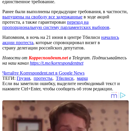
единственное требование.
Ранее были выполнены предыдущие требования, в частности,
выпущены на свободу все задержанные
в ходе акций
протеста, а также гарантирован
переход на
пропорциональную систему парламентских выборов
.
Напомним, в ночь на 21 июня в центре Тбилиси
начались
акции протеста
, которые спровоцировал визит в
страну делегации российских депутатов.
Новости от
Корреспондент.net
в Telegram. Подписывайтесь
на наш канал
https://t.me/korrespondentnet
Читайте Korrespondent.net в Google News
ТЕГИ:
Грузия
,
протесты
,
Тбилиси
,
марш
Если вы заметили ошибку, выделите необходимый текст и
нажмите Ctrl+Enter, чтобы сообщить об этом редакции.