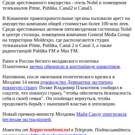
Среди арестованного имущества - отель Nobil и помещения
телеканалов Prime, Publika, Canal2 и Canal3.
В Кишиневе правоохранительные органы наложили арест на
имущество компании общей стоимостью более 100 млн леев.
Среди арестованных активов пятизвездочная гостиница Nobil
в центре столицы, помещения компании General Media Group
на территории Moldexpo, где располагаются студии
телеканалов Prime, Publika, Canal 2 и Canal 3, а также
радиостанций Publika FM и Muz FM.
Ранее в России беглого молдавского политика
Плахотнюка
заочно обвинили в контрабанде наркотиков
.
Напомним, после окончания политического кризиса в
Молдове 14 июня
руководство Демпартии экстренно
покинуло страну
. Позже Владимир Плахотнюк сообщил в
соцсети, что покинул страну, "чтобы обеспечить безопасность
себя и своей семьи". Он пообещал вернуться, чтобы
продолжить борьбу с нынешней властью в оппозиции.
Новый премьер-министр Молдовы
Майя Санду пригрозила
беглецам экстрадицией
.
Новости от
Корреспондент.net
в Telegram. Подписывайтесь