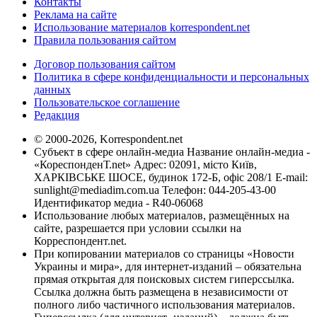
Контакты
Реклама на сайте
Использование материалов korrespondent.net
Правила пользования сайтом
Договор пользования сайтом
Политика в сфере конфиденциальности и персональных
данных
Пользовательское соглашение
Редакция
© 2000-2026, Korrespondent.net
Субъект в сфере онлайн-медиа Название онлайн-медиа -
«КореспонденТ.net» Адрес: 02091, місто Київ,
ХАРКІВСЬКЕ ШОСЕ, будинок 172-Б, офіс 208/1 E-mail:
sunlight@mediadim.com.ua
Телефон: 044-205-43-00
Идентификатор медиа - R40-06068
Использование любых материалов, размещённых на
сайте, разрешается при условии ссылки на
Корреспондент.net.
При копировании материалов со страницы «Новости
Украины и мира», для интернет-изданий – обязательна
прямая открытая для поисковых систем гиперссылка.
Ссылка должна быть размещена в независимости от
полного либо частичного использования материалов.