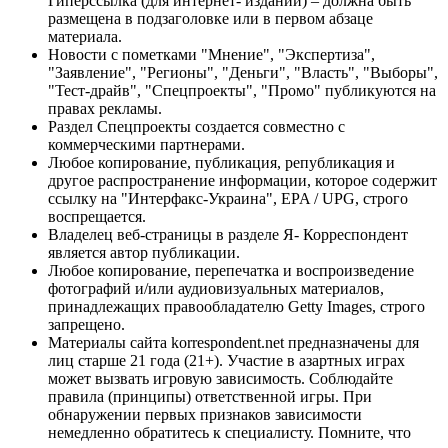
Гиперссылка (для интернет- изданий) – должна быть
размещена в подзаголовке или в первом абзаце
материала.
Новости с пометками "Мнение", "Экспертиза",
"Заявление", "Регионы", "Деньги", "Власть", "Выборы",
"Тест-драйв", "Спецпроекты", "Промо" публикуются на
правах рекламы.
Раздел Спецпроекты создается совместно с
коммерческими партнерами.
Любое копирование, публикация, републикация и
другое распространение информации, которое содержит
ссылку на "Интерфакс-Украина", EPA / UPG, строго
воспрещается.
Владелец веб-страницы в разделе Я- Корреспондент
является автор публикации.
Любое копирование, перепечатка и воспроизведение
фотографий и/или аудиовизуальных материалов,
принадлежащих правообладателю Getty Images, строго
запрещено.
Материалы сайта korrespondent.net предназначены для
лиц старше 21 года (21+). Участие в азартных играх
может вызвать игровую зависимость. Соблюдайте
правила (принципы) ответственной игры. При
обнаружении первых признаков зависимости
немедленно обратитесь к специалисту. Помните, что