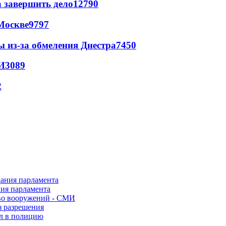
а завершить дело
12790
Москве
9797
ы из-за обмеления Днестра
7450
И
3089
2
ния парламента
во вооружений - СМИ
з разрешения
ел в полицию