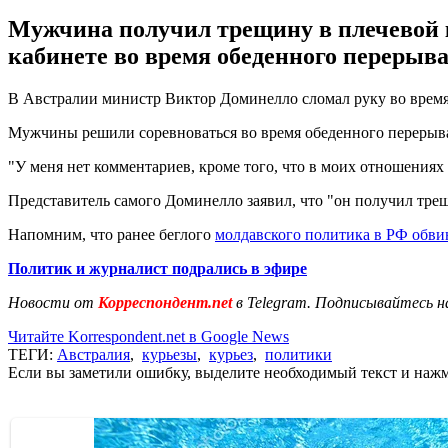
Мужчина получил трещину в плечевой к
кабинете во время обеденного перерыва
В Австралии министр Виктор Доминелло сломал руку во врем
Мужчины решили соревноваться во время обеденного перерыва 
"У меня нет комментариев, кроме того, что в моих отношениях
Представитель самого Доминелло заявил, что "он получил трещ
Напомним, что ранее беглого
молдавского политика в РФ обви
Политик и журналист подрались в эфире
Новости от
Корреспондент.net
в Telegram. Подписывайтесь н
Читайте Korrespondent.net в Google News
ТЕГИ:
Австралия
,
курьезы
,
курьез
,
политики
Если вы заметили ошибку, выделите необходимый текст и нажми