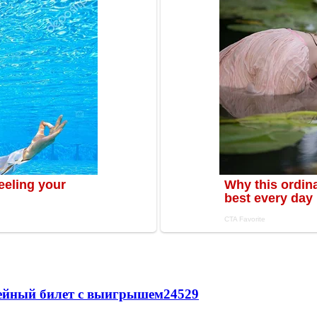
рейный билет с выигрышем
24529