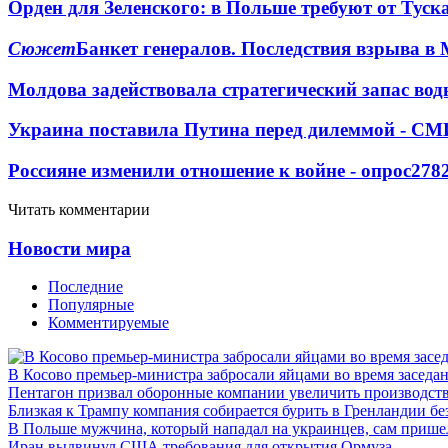
Орден для Зеленского: в Польше требуют от Туск
Сюжет
Банкет генералов. Последствия взрыва в 
Молдова задействовала стратегический запас вод
Украина поставила Путина перед дилеммой - СМ
Россияне изменили отношение к войне - опрос
278
Читать комментарии
Новости мира
Последние
Популярные
Комментируемые
В Косово премьер-министра забросали яйцами во время заседа
Пентагон призвал оборонные компании увеличить производст
Близкая к Трампу компания собирается бурить в Гренландии бе
В Польше мужчина, который нападал на украинцев, сам приш
Иран выдвинул США требования для открытия Ормуза