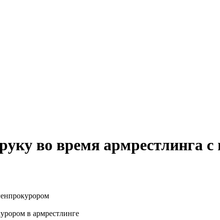
руку во время армрестлинга с
курором в армрестлинге