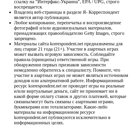
ссылку на "Интерфакс-Украина", EPA / UPG, строго
воспрещается.
Владелец веб-страницы в разделе Я- Корреспондент
является автор публикации.
Любое копирование, перепечатка и воспроизведение
фотографий и/или аудиовизуальных материалов,
принадлежащих правообладателю Getty Images, строго
запрещено.
Материалы сайта korrespondent.net предназначены для
лиц старше 21 года (21+). Участие в азартных играх
может вызвать игровую зависимость. Соблюдайте
правила (принципы) ответственной игры. При
обнаружении первых признаков зависимости
немедленно обратитесь к специалисту. Помните, что
участие в азартных играх не может являться источником
доходов или альтернативой работе. Информационный
ресурс korrespondent.net не проводит игры на реальные
и/или виртуальные деньги, сайт не принимает ни в
какой форме оплату ставок и других платежей, которые
связаны/могут быть связаны с азартными играми,
букмекерами или тотализаторами. Какие-либо
материалы на информационном ресурсе
korrespondent.net публикуются исключительно в
информационных целях.