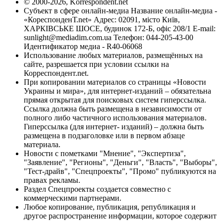
© 2000-2026, Korrespondent.net
Субъект в сфере онлайн-медиа Название онлайн-медиа -
«КореспонденТ.net» Адрес: 02091, місто Київ,
ХАРКІВСЬКЕ ШОСЕ, будинок 172-Б, офіс 208/1 E-mail:
sunlight@mediadim.com.ua
Телефон: 044-205-43-00
Идентификатор медиа - R40-06068
Использование любых материалов, размещённых на
сайте, разрешается при условии ссылки на
Корреспондент.net.
При копировании материалов со страницы «Новости
Украины и мира», для интернет-изданий – обязательна
прямая открытая для поисковых систем гиперссылка.
Ссылка должна быть размещена в независимости от
полного либо частичного использования материалов.
Гиперссылка (для интернет- изданий) – должна быть
размещена в подзаголовке или в первом абзаце
материала.
Новости с пометками "Мнение", "Экспертиза",
"Заявление", "Регионы", "Деньги", "Власть", "Выборы",
"Тест-драйв", "Спецпроекты", "Промо" публикуются на
правах рекламы.
Раздел Спецпроекты создается совместно с
коммерческими партнерами.
Любое копирование, публикация, републикация и
другое распространение информации, которое содержит