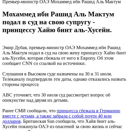
Премьер-министр ОАЭ Мохаммед ибн Рашид Аль Мактум
Мохаммед ибн Рашид Аль Мактум
подал в суд на свою супругу -
принцессу Хайю бинт аль-Хусейн.
Эмир Дубая, премьер-министр ОАЭ Мохаммед ибн Рашид
Аль Мактум подал в суд на свою жену принцессу Хайю бинт
аль-Хусейн, которая сбежала от него в Европу. Об этом
сообщает CNN со ссылкой на источники.
Слушания в Высоком суде назначены на 30 и 31 июля.
Телеканалу подтвердили эти даты, однако отказались назвать
стороны процесса
ABC уточняет, что 30 июля суд рассмотрит вопрос об
опекунстве над двумя их детьми.
Ранее СМИ сообщали, что
принцесса сбежала в Германию
вместе с детьми, а также забрала с собой почти 40 млн
долларов
. Британская Sun сообщила, что Хайя бинт аль-
Хусейн покинула ОАЭ из опасений за свою жизнь и сейчас