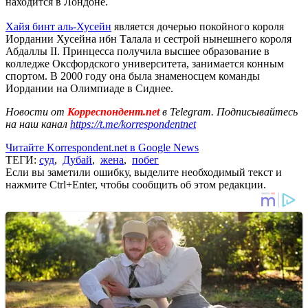
находится в Лондоне.
Хайя бинт аль-Хусейн
является дочерью покойного короля
Иордании Хусейна ибн Талала и сестрой нынешнего короля
Абдаллы II. Принцесса получила высшее образование в
колледже Оксфордского университета, занимается конным
спортом. В 2000 году она была знаменосцем команды
Иордании на Олимпиаде в Сиднее.
Новости от
Корреспондент.net
в Telegram. Подписывайтесь
на наш канал
https://t.me/korrespondentnet
Читайте Korrespondent.net в Google News
ТЕГИ:
суд
,
Дубай
,
жена
,
побег
Если вы заметили ошибку, выделите необходимый текст и
нажмите Ctrl+Enter, чтобы сообщить об этом редакции.