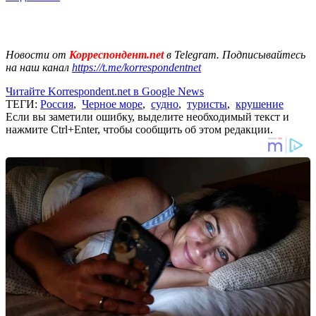
Новости от
Корреспондент.net
в Telegram. Подписывайтесь
на наш канал
https://t.me/korrespondentnet
Читайте Korrespondent.net в Google News
ТЕГИ:
Россия
,
Черное море
,
судно
,
туристы
,
крушение
Если вы заметили ошибку, выделите необходимый текст и
нажмите Ctrl+Enter, чтобы сообщить об этом редакции.