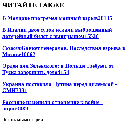
ЧИТАЙТЕ ТАКЖЕ
В Молдове прогремел мощный взрыв
28135
В Италии двое суток искали выброшенный
лотерейный билет с выигрышем
15536
Сюжет
Банкет генералов. Последствия взрыва в
Москве
10062
Орден для Зеленского: в Польше требуют от
Туска завершить дело
4154
Украина поставила Путина перед дилеммой -
СМИ
3331
Россияне изменили отношение к войне -
опрос
3089
Читать комментарии