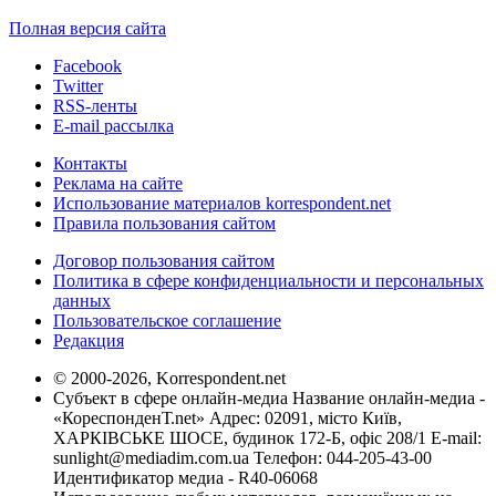
Полная версия сайта
Facebook
Twitter
RSS-ленты
E-mail рассылка
Контакты
Реклама на сайте
Использование материалов korrespondent.net
Правила пользования сайтом
Договор пользования сайтом
Политика в сфере конфиденциальности и персональных
данных
Пользовательское соглашение
Редакция
© 2000-2026, Korrespondent.net
Субъект в сфере онлайн-медиа Название онлайн-медиа -
«КореспонденТ.net» Адрес: 02091, місто Київ,
ХАРКІВСЬКЕ ШОСЕ, будинок 172-Б, офіс 208/1 E-mail:
sunlight@mediadim.com.ua
Телефон: 044-205-43-00
Идентификатор медиа - R40-06068