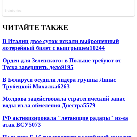
ЧИТАЙТЕ ТАКЖЕ
В Италии двое суток искали выброшенный
лотерейный билет с выигрышем
10244
Орден для Зеленского: в Польше требуют от
Туска завершить дело
9195
В Беларуси осудили лидера группы Ляпис
Трубецкой Михалка
6263
Молдова задействовала стратегический запас
воды из-за обмеления Днестра
5579
РФ активизировала "летающие радары" из-за
атак ВСУ
5073