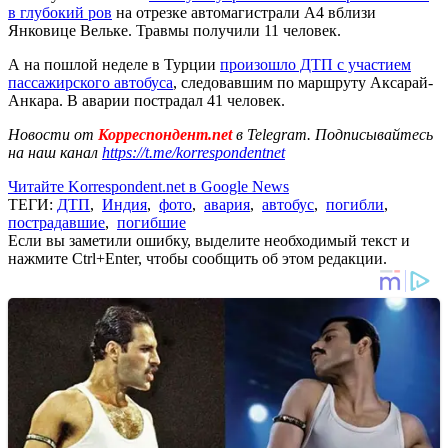
в глубокий ров
на отрезке автомагистрали А4 вблизи
Янковице Вельке. Травмы получили 11 человек.
А на пошлой неделе в Турции
произошло ДТП с участием
пассажирского автобуса
, следовавшим по маршруту Аксарай-
Анкара. В аварии пострадал 41 человек.
Новости от
Корреспондент.net
в Telegram. Подписывайтесь
на наш канал
https://t.me/korrespondentnet
Читайте Korrespondent.net в Google News
ТЕГИ:
ДТП
,
Индия
,
фото
,
авария
,
автобус
,
погибли
,
пострадавшие
,
погибшие
Если вы заметили ошибку, выделите необходимый текст и
нажмите Ctrl+Enter, чтобы сообщить об этом редакции.