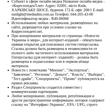
Субъект в сфере онлайн-медиа Название онлайн-медиа -
«КореспонденТ.net» Адрес: 02091, місто Київ,
ХАРКІВСЬКЕ ШОСЕ, будинок 172-Б, офіс 208/1 E-mail:
sunlight@mediadim.com.ua
Телефон: 044-205-43-00
Идентификатор медиа - R40-06068
Использование любых материалов, размещённых на
сайте, разрешается при условии ссылки на
Корреспондент.net.
При копировании материалов со страницы «Новости
Украины и мира», для интернет-изданий – обязательна
прямая открытая для поисковых систем гиперссылка.
Ссылка должна быть размещена в независимости от
полного либо частичного использования материалов.
Гиперссылка (для интернет- изданий) – должна быть
размещена в подзаголовке или в первом абзаце
материала.
Новости с пометками "Мнение", "Экспертиза",
"Заявление", "Регионы", "Деньги", "Власть", "Выборы",
"Тест-драйв", "Спецпроекты", "Промо" публикуются на
правах рекламы.
Раздел Спецпроекты создается совместно с
коммерческими партнерами.
Любое копирование, публикация, републикация и
другое распространение информации, которое содержит
ссылку на "Интерфакс-Украина", EPA / UPG, строго