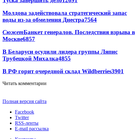
Туска завершить дело
12691
Молдова задействовала стратегический запас
воды из-за обмеления Днестра
7564
Сюжет
Банкет генералов. Последствия взрыва в
Москве
6857
В Беларуси осудили лидера группы Ляпис
Трубецкой Михалка
4855
В РФ горит очередной склад Wildberries
3901
Читать комментарии
Полная версия сайта
Facebook
Twitter
RSS-ленты
E-mail рассылка