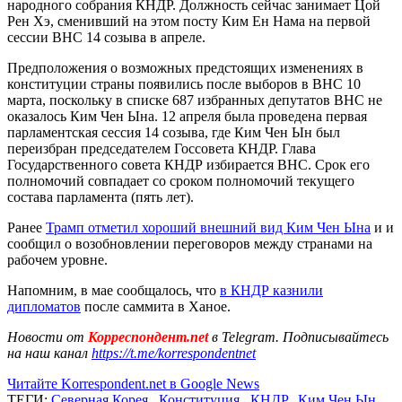
народного собрания КНДР. Должность сейчас занимает Цой
Рен Хэ, сменивший на этом посту Ким Ен Нама на первой
сессии ВНС 14 созыва в апреле.
Предположения о возможных предстоящих изменениях в
конституции страны появились после выборов в ВНС 10
марта, поскольку в списке 687 избранных депутатов ВНС не
оказалось Ким Чен Ына. 12 апреля была проведена первая
парламентская сессия 14 созыва, где Ким Чен Ын был
переизбран председателем Госсовета КНДР. Глава
Государственного совета КНДР избирается ВНС. Срок его
полномочий совпадает со сроком полномочий текущего
состава парламента (пять лет).
Ранее
Трамп отметил хороший внешний вид Ким Чен Ына
и и
сообщил о возобновлении переговоров между странами на
рабочем уровне.
Напомним, в мае сообщалось, что
в КНДР казнили
дипломатов
после саммита в Ханое.
Новости от
Корреспондент.net
в Telegram. Подписывайтесь
на наш канал
https://t.me/korrespondentnet
Читайте Korrespondent.net в Google News
ТЕГИ:
Северная Корея
,
Конституция
,
КНДР
,
Ким Чен Ын