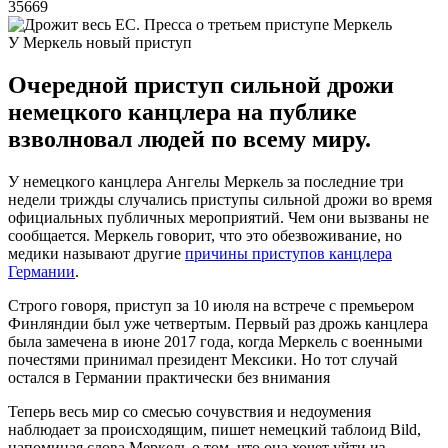
35669
У Меркель новый приступ
Очередной приступ сильной дрожи
немецкого канцлера на публике
взволновал людей по всему миру.
У немецкого канцлера Ангелы Меркель за последние три
недели трижды случались приступы сильной дрожи во время
официальных публичных мероприятий. Чем они вызваны не
сообщается. Меркель говорит, что это обезвоживание, но
медики называют другие
причины приступов канцлера
Германии
.
Строго говоря, приступ за 10 июля на встрече с премьером
Финляндии был уже четвертым. Первый раз дрожь канцлера
была замечена в июне 2017 года, когда Меркель с военными
почестями принимал президент Мексики. Но тот случай
остался в Германии практически без внимания
Теперь весь мир со смесью сочувствия и недоумения
наблюдает за происходящим, пишет немецкий таблоид Bild,
напоминая слова Меркель о том, что она хочет уйти из