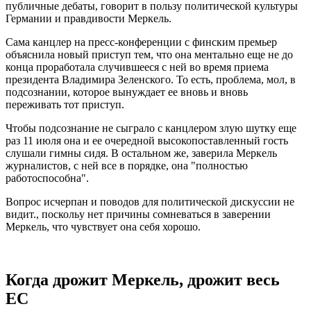
публичные дебаты, говорит в пользу политической культуры
Германии и правдивости Меркель.
Сама канцлер на пресс-конференции с финским премьер
объяснила новый приступ тем, что она ментально еще не до
конца проработала случившееся с ней во время приема
президента Владимира Зеленского. То есть, проблема, мол, в
подсознании, которое вынуждает ее вновь и вновь
переживать тот приступ.
Чтобы подсознание не сыграло с канцлером злую шутку еще
раз 11 июля она и ее очередной высокопоставленный гость
слушали гимны сидя. В остальном же, заверила Меркель
журналистов, с ней все в порядке, она "полностью
работоспособна".
Вопрос исчерпан и поводов для политической дискуссии не
видит., поскольу нет причины сомневаться в заверении
Меркель, что чувствует она себя хорошо.
Когда дрожит Меркель, дрожит весь
ЕС