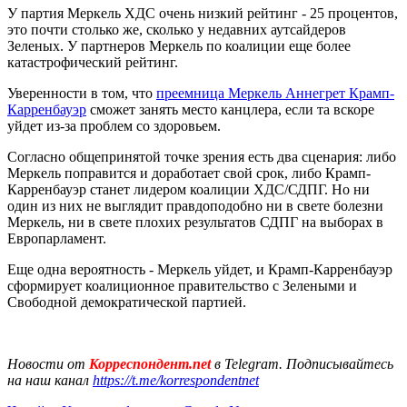
У партия Меркель ХДС очень низкий рейтинг - 25 процентов,
это почти столько же, сколько у недавних аутсайдеров
Зеленых. У партнеров Меркель по коалиции еще более
катастрофический рейтинг.
Уверенности в том, что
преемница Меркель Аннегрет Крамп-
Карренбауэр
сможет занять место канцлера, если та вскоре
уйдет из-за проблем со здоровьем.
Согласно общепринятой точке зрения есть два сценария: либо
Меркель поправится и доработает свой срок, либо Крамп-
Карренбауэр станет лидером коалиции ХДС/СДПГ. Но ни
один из них не выглядит правдоподобно ни в свете болезни
Меркель, ни в свете плохих результатов СДПГ на выборах в
Европарламент.
Еще одна вероятность - Меркель уйдет, и Крамп-Карренбауэр
сформирует коалиционное правительство с Зелеными и
Свободной демократической партией.
Новости от
Корреспондент.net
в Telegram. Подписывайтесь
на наш канал
https://t.me/korrespondentnet