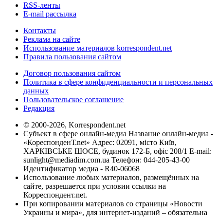
RSS-ленты
E-mail рассылка
Контакты
Реклама на сайте
Использование материалов korrespondent.net
Правила пользования сайтом
Договор пользования сайтом
Политика в сфере конфиденциальности и персональных
данных
Пользовательское соглашение
Редакция
© 2000-2026, Korrespondent.net
Субъект в сфере онлайн-медиа Название онлайн-медиа -
«КореспонденТ.net» Адрес: 02091, місто Київ,
ХАРКІВСЬКЕ ШОСЕ, будинок 172-Б, офіс 208/1 E-mail:
sunlight@mediadim.com.ua
Телефон: 044-205-43-00
Идентификатор медиа - R40-06068
Использование любых материалов, размещённых на
сайте, разрешается при условии ссылки на
Корреспондент.net.
При копировании материалов со страницы «Новости
Украины и мира», для интернет-изданий – обязательна